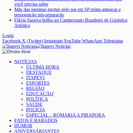
você precisa saber
Mãe das meninas mortas pelo pai em SP relata ameaças e
perseguição pós-separação
Flávia Saraiva brilha no Campeonato Brasileiro de Ginástica
Artística
Login
Facebook
X (Twitter)
Instagram
YouTube
WhatsApp
Telegrama
NOTÍCIAS
ÚLTIMA HORA
DESTAQUE
ITAPEVI
ESPORTES
REGIÃO
EDUCAÇÃO
POLÍTICA
SAÚDE
POLÍCIA
ESPECIAL – ROMARIA A PIRAPORA
FATOS E BABADOS
HUMOR
ANIVERSÁRIANTES