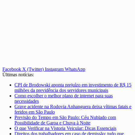
Facebook
X (Twitter)
Instagram
WhatsApp
Últimas notícias:
CPI de Brodowski aponta prejuízo em investimento de R$ 15
milhões da previdência dos servidores municipais
Como escolher o melhor plano de internet para suas
necessidades
Grave acidente na Rodovia Anhanguera deixa vítimas fatais e
feridos em São Paulo
Previsão do Tempo em São Paulo: Céu Nublado com
Possibilidade de Garoa e Chuva à Noite
O que Verificar na Vistoria Veicular: Dicas Essenciais
Direitos dos trabalhadores em caso de demissão: tudo que