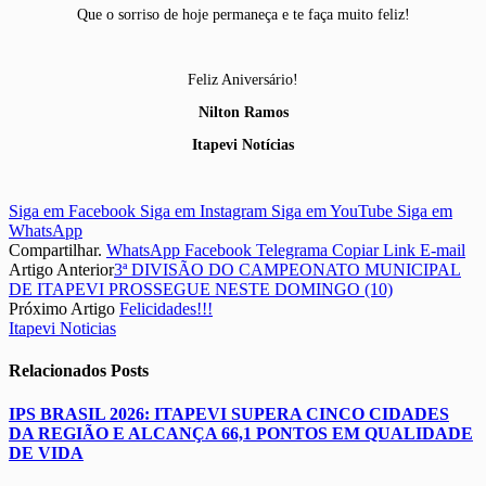
Que o sorriso de hoje permaneça e te faça muito feliz!
Feliz Aniversário!
Nilton Ramos
Itapevi Notícias
Siga em Facebook
Siga em Instagram
Siga em YouTube
Siga em
WhatsApp
Compartilhar.
WhatsApp
Facebook
Telegrama
Copiar Link
E-mail
Artigo Anterior
3ª DIVISÃO DO CAMPEONATO MUNICIPAL
DE ITAPEVI PROSSEGUE NESTE DOMINGO (10)
Próximo Artigo
Felicidades!!!
Itapevi Noticias
Relacionados
Posts
IPS BRASIL 2026: ITAPEVI SUPERA CINCO CIDADES
DA REGIÃO E ALCANÇA 66,1 PONTOS EM QUALIDADE
DE VIDA