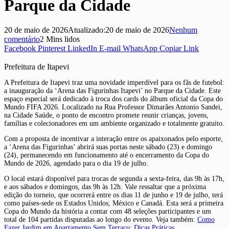
Parque da Cidade
20 de maio de 2026
Atualizado:
20 de maio de 2026
Nenhum
comentário
2 Mins lidos
Facebook
Pinterest
LinkedIn
E-mail
WhatsApp
Copiar Link
Prefeitura de Itapevi
A Prefeitura de Itapevi traz uma novidade imperdível para os fãs de futebol:
a inauguração da ‘Arena das Figurinhas Itapevi’ no Parque da Cidade. Este
espaço especial será dedicado à troca dos cards do álbum oficial da Copa do
Mundo FIFA 2026. Localizado na Rua Professor Dimarães Antonio Sandei,
na Cidade Saúde, o ponto de encontro promete reunir crianças, jovens,
famílias e colecionadores em um ambiente organizado e totalmente gratuito.
Com a proposta de incentivar a interação entre os apaixonados pelo esporte,
a ‘Arena das Figurinhas’ abrirá suas portas neste sábado (23) e domingo
(24), permanecendo em funcionamento até o encerramento da Copa do
Mundo de 2026, agendado para o dia 19 de julho.
O local estará disponível para trocas de segunda a sexta-feira, das 9h às 17h,
e aos sábados e domingos, das 9h às 12h. Vale ressaltar que a próxima
edição do torneio, que ocorrerá entre os dias 11 de junho e 19 de julho, terá
como países-sede os Estados Unidos, México e Canadá. Esta será a primeira
Copa do Mundo da história a contar com 48 seleções participantes e um
total de 104 partidas disputadas ao longo do evento. Veja também:
Como
Fazer Jardim em Apartamento Sem Terraço: Dicas Práticas
.