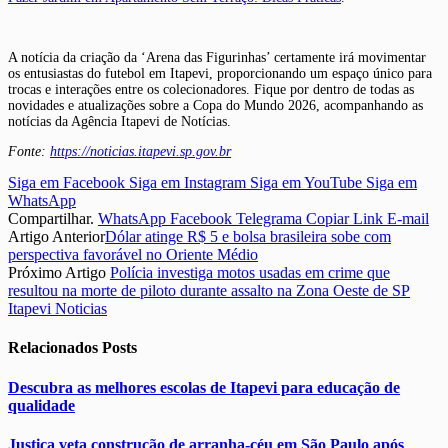
A notícia da criação da ‘Arena das Figurinhas’ certamente irá movimentar
os entusiastas do futebol em Itapevi, proporcionando um espaço único para
trocas e interações entre os colecionadores. Fique por dentro de todas as
novidades e atualizações sobre a Copa do Mundo 2026, acompanhando as
notícias da Agência Itapevi de Notícias.
Fonte:
https://noticias.itapevi.sp.gov.br
Siga em Facebook
Siga em Instagram
Siga em YouTube
Siga em
WhatsApp
Compartilhar.
WhatsApp
Facebook
Telegrama
Copiar Link
E-mail
Artigo Anterior
Dólar atinge R$ 5 e bolsa brasileira sobe com
perspectiva favorável no Oriente Médio
Próximo Artigo
Polícia investiga motos usadas em crime que
resultou na morte de piloto durante assalto na Zona Oeste de SP
Itapevi Noticias
Relacionados
Posts
Descubra as melhores escolas de Itapevi para educação de
qualidade
Justiça veta construção de arranha-céu em São Paulo após