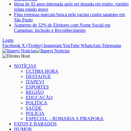
Idosa de 92 anos internada após ser dopada em roubo: vizinho
relata estado grave
Filas extensas marcam busca pela vacina contra sarampo em
São Paulo
Aumento de 32% de Eleitores com Nome Social em
Campinas: Inclusão e Reconhecimento
Login
Facebook
X (Twitter)
Instagram
YouTube
WhatsApp
Telegrama
NOTÍCIAS
ÚLTIMA HORA
DESTAQUE
ITAPEVI
ESPORTES
REGIÃO
EDUCAÇÃO
POLÍTICA
SAÚDE
POLÍCIA
ESPECIAL – ROMARIA A PIRAPORA
FATOS E BABADOS
HUMOR