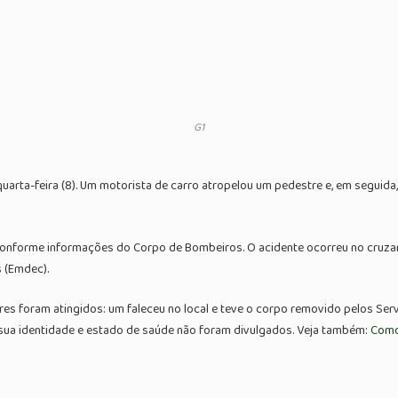
G1
rta-feira (8). Um motorista de carro atropelou um pedestre e, em seguida, 
, conforme informações do Corpo de Bombeiros. O acidente ocorreu no cru
 (Emdec).
s foram atingidos: um faleceu no local e teve o corpo removido pelos Servi
sua identidade e estado de saúde não foram divulgados. Veja também:
Como