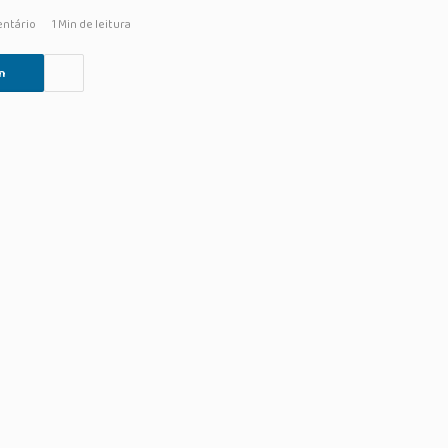
ntário
1 Min de leitura
n