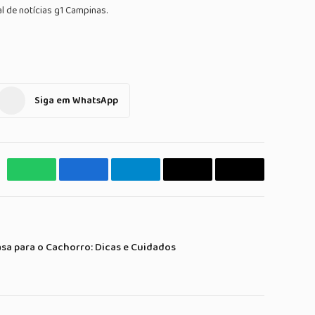
l de notícias g1 Campinas.
Siga em WhatsApp
WhatsApp
Facebook
Telegrama
Copiar
E-
Link
mail
a para o Cachorro: Dicas e Cuidados