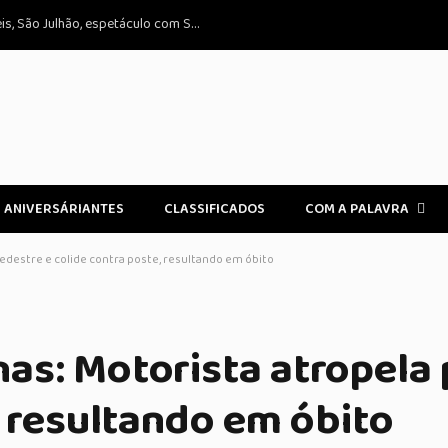
Agenda cultural em São Paulo: Nando Reis, São Julhão, espetáculo com Sérgio Guizé e Bianca Bin e festival imperdível
ANIVERSÁRIANTES
CLASSIFICADOS
COM A PALAVRA
edestre e colide contra poste, resultando em óbito
as: Motorista atropela 
, resultando em óbito