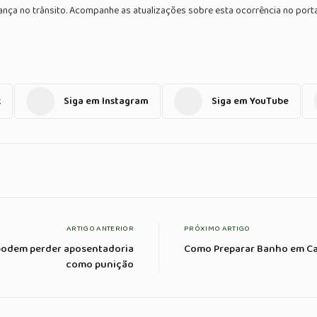
ança no trânsito. Acompanhe as atualizações sobre esta ocorrência no porta
k
Siga em Instagram
Siga em YouTube
ARTIGO ANTERIOR
PRÓXIMO ARTIGO
 podem perder aposentadoria
Como Preparar Banho em Cas
como punição