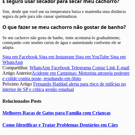
É seguro usar secador para secar meu cachorro?
Sim, desde que você use na temperatura baixa e mantenha uma distância
segura da pele para não causar queimaduras.
O que fazer se meu cachorro não gostar de banho?
Se seu cachorro não gosta de banho, tente acostumá-lo gradualmente,
começando com sessões curtas de água e aumentando conforme ele se
adapta.
Siga em Facebook
Siga em Instagram
Siga em YouTube
Siga em
WhatsApp
Compartilhar.
WhatsApp
Facebook
Telegrama
Copiar Link
E-mail
Artigo Anterior
Acidente em Campinas: Motorista atropela pedestre
e colide contra poste, resultando em óbito
Próximo Artigo
Fernando Haddad alerta para risco de milícias no
interior de SP e critica gestão estadual
Relacionados
Posts
Melhores Raças de Gatos para Família com Crianças
Como Identificar e Tratar Problemas Dentários em Cães