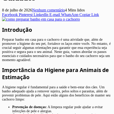
8 de julho de 2026
Nenhum comentário
4 Mins lidos
Facebook
Pinterest
LinkedIn
E-mail
WhatsApp
Copiar Link
Introdução
Preparar banho em casa para o cachorro é uma atividade que, além de
promover a higiene do seu pet, fortalece os laços entre vocês. No entanto, é
crucial seguir algumas orientações para garantir que essa experiência seja
positiva e segura para o seu animal. Neste guia, vamos abordar os passos
essenciais e cuidados necessários para que o banho do seu cachorro seja um
momento agradável.
Importância da Higiene para Animais de
Estimação
A higiene regular é fundamental para a saúde e bem-estar dos cães. Um
banho adequado ajuda a remover sujeira, pelos soltos e parasitas, além de
prevenir problemas de pele. Aqui estão alguns dos benefícios de manter seu
cachorro limpo:
Prevenção de doenças:
A limpeza regular pode ajudar a evitar
infecções de pele e alergias.