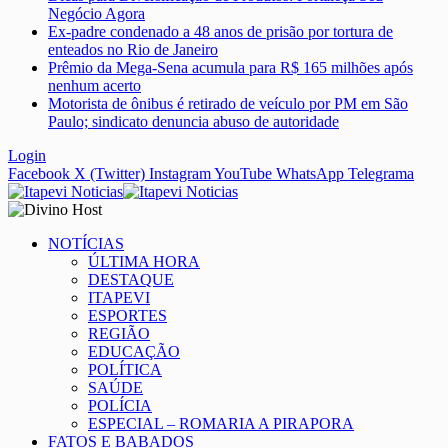
Negócio Agora
Ex-padre condenado a 48 anos de prisão por tortura de
enteados no Rio de Janeiro
Prêmio da Mega-Sena acumula para R$ 165 milhões após
nenhum acerto
Motorista de ônibus é retirado de veículo por PM em São
Paulo; sindicato denuncia abuso de autoridade
Login
Facebook
X (Twitter)
Instagram
YouTube
WhatsApp
Telegrama
NOTÍCIAS
ÚLTIMA HORA
DESTAQUE
ITAPEVI
ESPORTES
REGIÃO
EDUCAÇÃO
POLÍTICA
SAÚDE
POLÍCIA
ESPECIAL – ROMARIA A PIRAPORA
FATOS E BABADOS