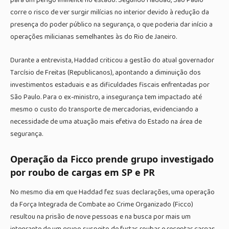
para um perigo iminente no estado. Segundo Haddad, São Paulo
corre o risco de ver surgir milícias no interior devido à redução da
presença do poder público na segurança, o que poderia dar início a
operações milicianas semelhantes às do Rio de Janeiro.
Durante a entrevista, Haddad criticou a gestão do atual governador
Tarcísio de Freitas (Republicanos), apontando a diminuição dos
investimentos estaduais e as dificuldades fiscais enfrentadas por
São Paulo. Para o ex-ministro, a insegurança tem impactado até
mesmo o custo do transporte de mercadorias, evidenciando a
necessidade de uma atuação mais efetiva do Estado na área de
segurança.
Operação da Ficco prende grupo investigado
por roubo de cargas em SP e PR
No mesmo dia em que Haddad fez suas declarações, uma operação
da Força Integrada de Combate ao Crime Organizado (Ficco)
resultou na prisão de nove pessoas e na busca por mais um
integrante de um grupo suspeito de furtar, roubar e receptar cargas