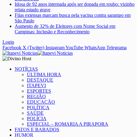
Idosa de 92 anos internada após ser dopada em roubo: vizinho
relata estado grave
Filas extensas marcam busca pela vacina contra sarampo em
São Paulo
Aumento de 32% de Eleitores com Nome Social em
Campinas: Inclusão e Reconhecimento
Login
Facebook
X (Twitter)
Instagram
YouTube
WhatsApp
Telegrama
NOTÍCIAS
ÚLTIMA HORA
DESTAQUE
ITAPEVI
ESPORTES
REGIÃO
EDUCAÇÃO
POLÍTICA
SAÚDE
POLÍCIA
ESPECIAL – ROMARIA A PIRAPORA
FATOS E BABADOS
HUMOR