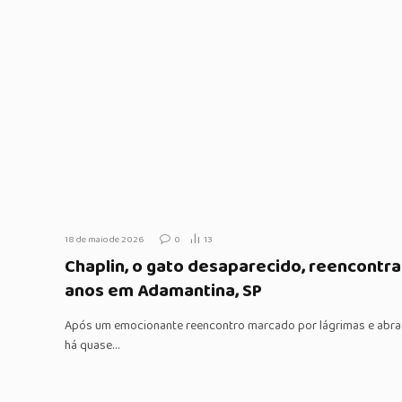
18 de maio de 2026
0
13
Chaplin, o gato desaparecido, reencontra
anos em Adamantina, SP
Após um emocionante reencontro marcado por lágrimas e abraç
há quase…