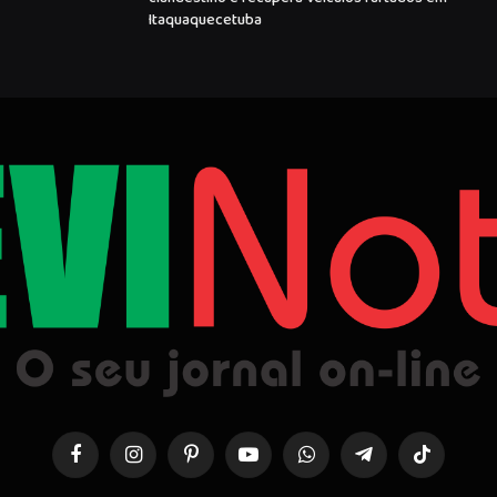
Itaquaquecetuba
Facebook
Instagram
Pinterest
YouTube
WhatsApp
Telegrama
TikTok