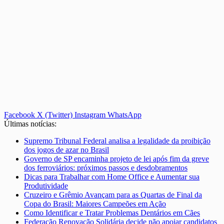
Facebook
X (Twitter)
Instagram
WhatsApp
Últimas notícias:
Supremo Tribunal Federal analisa a legalidade da proibição
dos jogos de azar no Brasil
Governo de SP encaminha projeto de lei após fim da greve
dos ferroviários: próximos passos e desdobramentos
Dicas para Trabalhar com Home Office e Aumentar sua
Produtividade
Cruzeiro e Grêmio Avançam para as Quartas de Final da
Copa do Brasil: Maiores Campeões em Ação
Como Identificar e Tratar Problemas Dentários em Cães
Federação Renovação Solidária decide não apoiar candidatos