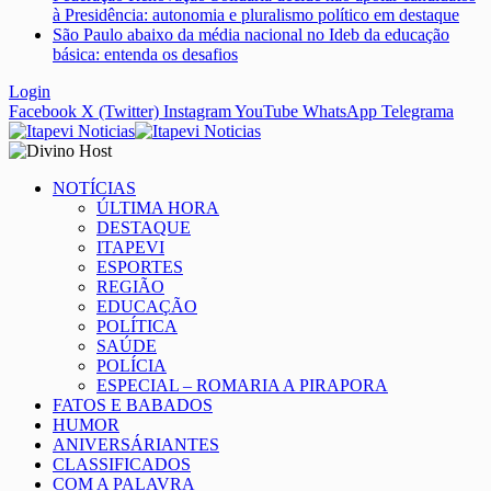
à Presidência: autonomia e pluralismo político em destaque
São Paulo abaixo da média nacional no Ideb da educação
básica: entenda os desafios
Login
Facebook
X (Twitter)
Instagram
YouTube
WhatsApp
Telegrama
NOTÍCIAS
ÚLTIMA HORA
DESTAQUE
ITAPEVI
ESPORTES
REGIÃO
EDUCAÇÃO
POLÍTICA
SAÚDE
POLÍCIA
ESPECIAL – ROMARIA A PIRAPORA
FATOS E BABADOS
HUMOR
ANIVERSÁRIANTES
CLASSIFICADOS
COM A PALAVRA