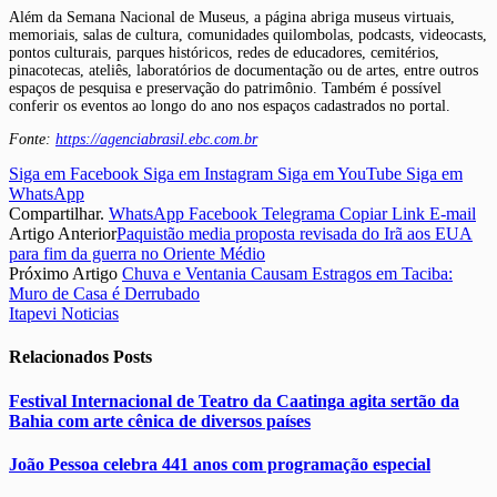
Além da Semana Nacional de Museus, a página abriga museus virtuais,
memoriais, salas de cultura, comunidades quilombolas, podcasts, videocasts,
pontos culturais, parques históricos, redes de educadores, cemitérios,
pinacotecas, ateliês, laboratórios de documentação ou de artes, entre outros
espaços de pesquisa e preservação do patrimônio. Também é possível
conferir os eventos ao longo do ano nos espaços cadastrados no portal.
Fonte:
https://agenciabrasil.ebc.com.br
Siga em Facebook
Siga em Instagram
Siga em YouTube
Siga em
WhatsApp
Compartilhar.
WhatsApp
Facebook
Telegrama
Copiar Link
E-mail
Artigo Anterior
Paquistão media proposta revisada do Irã aos EUA
para fim da guerra no Oriente Médio
Próximo Artigo
Chuva e Ventania Causam Estragos em Taciba:
Muro de Casa é Derrubado
Itapevi Noticias
Relacionados
Posts
Festival Internacional de Teatro da Caatinga agita sertão da
Bahia com arte cênica de diversos países
João Pessoa celebra 441 anos com programação especial