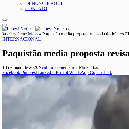
DENUNCIE AQUI
CONTATO
Você está em:
Início
»
Paquistão media proposta revisada do Irã aos 
INTERNACIONAL
Paquistão media proposta revis
18 de maio de 2026
Nenhum comentário
2 Mins lidos
Facebook
Pinterest
LinkedIn
E-mail
WhatsApp
Copiar Link