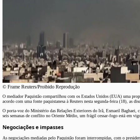
© Frame Reuters/Proibido Reprodução
O mediador Paquistão compartilhou com os Estados Unidos (EUA) uma proposta
acordo com uma fonte paquistanesa à Reuters nesta segunda-feira (18), as d
O porta-voz do Ministério das Relações Exteriores do Irã, Esmaeil Baghaei, c
seis semanas de conflito no Oriente Médio, um frágil cessar-fogo está em vigo
Negociações e impasses
As negociações mediadas pelo Paquistão foram interrompidas, com o preside