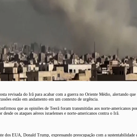
 revisada do Irã para acabar com a guerra no Oriente Médio, alertando que a
iscussões estão em andamento em um contexto de urgência.
onfirmou que as opiniões de Teerã foram transmitidas aos norte-americanos por
r desde os ataques aéreos israelenses e norte-americanos contra o Irã.
nte dos EUA, Donald Trump, expressando preocupação com a sustentabilidade d