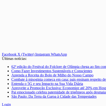
Facebook
X (Twitter)
Instagram
WhatsApp
Últimas notícias:
62ª edição do Festival do Folclore de Olímpia chega ao fim co
Como Fazer Investimentos Sustentáveis e Conscientes
Aprenda a Receita do Bolo de Milho do Nosso Campo
Combate à misoginia começa em casa: pais ensinam respeito de
Entenda o 5G e seu Impacto na Sua Vida Diária
Aproveite a Promoção Exclusiva: Economize até 20% em Hosp
Pai emocionado celebra paternidade de trigêmeos após desmaia
São Paulo: Da Terra da Garoa à Cidade das Tempestades
Login