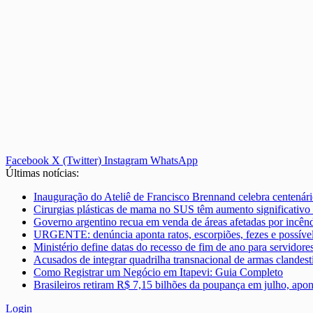
Facebook
X (Twitter)
Instagram
WhatsApp
Últimas notícias:
Inauguração do Ateliê de Francisco Brennand celebra centenári
Cirurgias plásticas de mama no SUS têm aumento significativ
Governo argentino recua em venda de áreas afetadas por incênd
URGENTE: denúncia aponta ratos, escorpiões, fezes e possível 
Ministério define datas do recesso de fim de ano para servidor
Acusados de integrar quadrilha transnacional de armas clandest
Como Registrar um Negócio em Itapevi: Guia Completo
Brasileiros retiram R$ 7,15 bilhões da poupança em julho, apo
Login