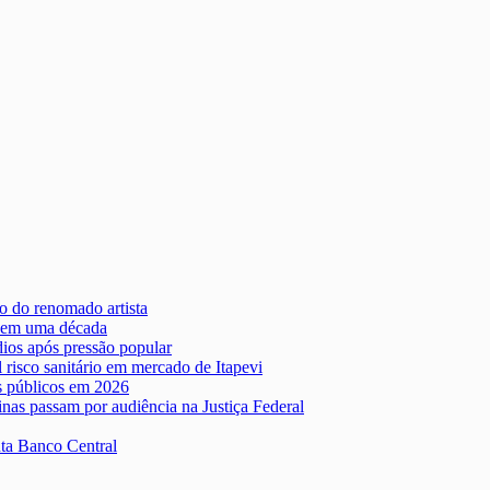
o do renomado artista
o em uma década
ios após pressão popular
risco sanitário em mercado de Itapevi
es públicos em 2026
inas passam por audiência na Justiça Federal
nta Banco Central