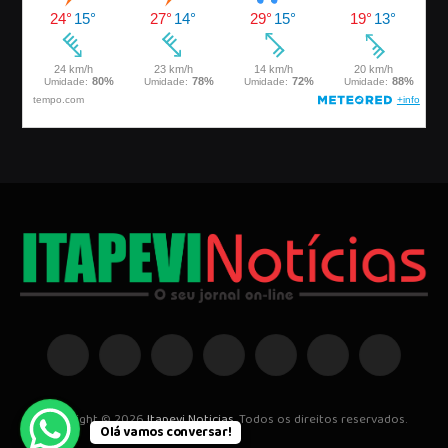
Facebook
Instagram
Pinterest
YouTube
WhatsApp
Telegrama
TikTok
Copyright © 2026
Itapevi Noticias
. Todos os direitos reservados.
Olá vamos conversar!