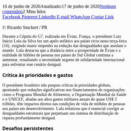
16 de junho de 2026
Atualizado:
17 de junho de 2026
Nenhum
comentário
2 Mins lidos
Facebook
Pinterest
LinkedIn
E-mail
WhatsApp
Copiar Link
© Ricardo Stuckert / PR
Durante a Cúpula do G7, realizada em Évian, França, o presidente Luiz
Inácio Lula da Silva fez um apelo enfático aos países ricos nesta terça-feira
(16), exigindo maior empenho na redução das desigualdades que assolam o
mundo. Lula destacou que a distância entre a prosperidade de Évian e a
realidade de bilhões de pessoas nos países do Sul Global continua a
aumentar, ressaltando a necessidade urgente de solidariedade internacional
para enfrentar esse cenário desigual.
Crítica às prioridades e gastos
O presidente brasileiro não poupou críticas às prioridades globais,
apontando que reduções significativas nos financiamentos de organizações
como o Programa Mundial de Alimentos, a Organização Mundial da Saúde
e o UNICEF, aliadas aos altos gastos militares anuais de quase US$ 3
trilhões, têm impactos diretos nas condições de vida de milhões de pessoas
nos países em desenvolvimento. Lula enfatizou que é essencial corrigir as
desigualdades estruturais que perpetuam um sistema de distribuição de
riqueza profundamente desigual.
Desafios persistentes