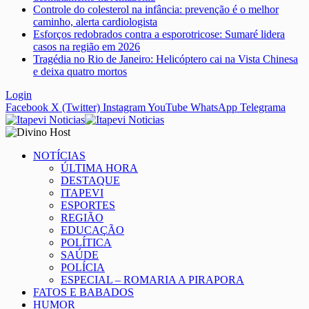
Controle do colesterol na infância: prevenção é o melhor
caminho, alerta cardiologista
Esforços redobrados contra a esporotricose: Sumaré lidera
casos na região em 2026
Tragédia no Rio de Janeiro: Helicóptero cai na Vista Chinesa
e deixa quatro mortos
Login
Facebook
X (Twitter)
Instagram
YouTube
WhatsApp
Telegrama
NOTÍCIAS
ÚLTIMA HORA
DESTAQUE
ITAPEVI
ESPORTES
REGIÃO
EDUCAÇÃO
POLÍTICA
SAÚDE
POLÍCIA
ESPECIAL – ROMARIA A PIRAPORA
FATOS E BABADOS
HUMOR