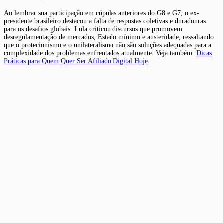
Ao lembrar sua participação em cúpulas anteriores do G8 e G7, o ex-
presidente brasileiro destacou a falta de respostas coletivas e duradouras
para os desafios globais. Lula criticou discursos que promovem
desregulamentação de mercados, Estado mínimo e austeridade, ressaltando
que o protecionismo e o unilateralismo não são soluções adequadas para a
complexidade dos problemas enfrentados atualmente. Veja também:
Dicas
Práticas para Quem Quer Ser Afiliado Digital Hoje
.