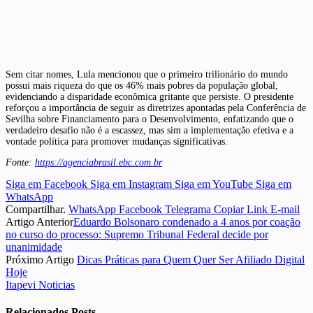
Sem citar nomes, Lula mencionou que o primeiro trilionário do mundo
possui mais riqueza do que os 46% mais pobres da população global,
evidenciando a disparidade econômica gritante que persiste. O presidente
reforçou a importância de seguir as diretrizes apontadas pela Conferência de
Sevilha sobre Financiamento para o Desenvolvimento, enfatizando que o
verdadeiro desafio não é a escassez, mas sim a implementação efetiva e a
vontade política para promover mudanças significativas.
Fonte:
https://agenciabrasil.ebc.com.br
Siga em Facebook
Siga em Instagram
Siga em YouTube
Siga em
WhatsApp
Compartilhar.
WhatsApp
Facebook
Telegrama
Copiar Link
E-mail
Artigo Anterior
Eduardo Bolsonaro condenado a 4 anos por coação
no curso do processo: Supremo Tribunal Federal decide por
unanimidade
Próximo Artigo
Dicas Práticas para Quem Quer Ser Afiliado Digital
Hoje
Itapevi Noticias
Relacionados
Posts