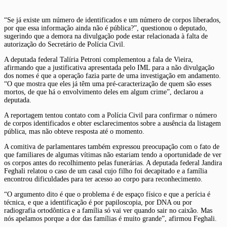
“Se já existe um número de identificados e um número de corpos liberados,
por que essa informação ainda não é pública?”, questionou o deputado,
sugerindo que a demora na divulgação pode estar relacionada à falta de
autorização do Secretário de Polícia Civil.
A deputada federal Talíria Petroni complementou a fala de Vieira,
afirmando que a justificativa apresentada pelo IML para a não divulgação
dos nomes é que a operação fazia parte de uma investigação em andamento.
“O que mostra que eles já têm uma pré-caracterização de quem são esses
mortos, de que há o envolvimento deles em algum crime”, declarou a
deputada.
A reportagem tentou contato com a Polícia Civil para confirmar o número
de corpos identificados e obter esclarecimentos sobre a ausência da listagem
pública, mas não obteve resposta até o momento.
A comitiva de parlamentares também expressou preocupação com o fato de
que familiares de algumas vítimas não estariam tendo a oportunidade de ver
os corpos antes do recolhimento pelas funerárias. A deputada federal Jandira
Feghali relatou o caso de um casal cujo filho foi decapitado e a família
encontrou dificuldades para ter acesso ao corpo para reconhecimento.
“O argumento dito é que o problema é de espaço físico e que a perícia é
técnica, e que a identificação é por papiloscopia, por DNA ou por
radiografia ortodôntica e a família só vai ver quando sair no caixão. Mas
nós apelamos porque a dor das famílias é muito grande”, afirmou Feghali.