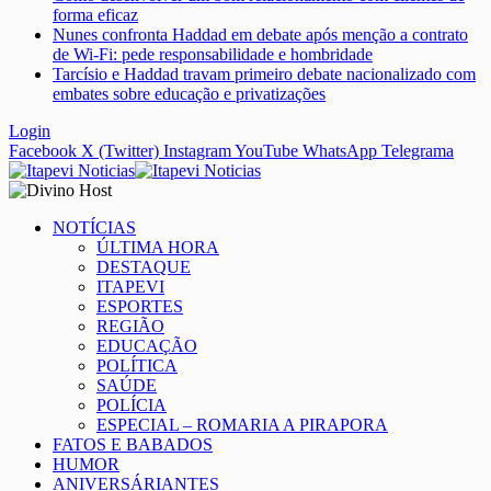
forma eficaz
Nunes confronta Haddad em debate após menção a contrato
de Wi-Fi: pede responsabilidade e hombridade
Tarcísio e Haddad travam primeiro debate nacionalizado com
embates sobre educação e privatizações
Login
Facebook
X (Twitter)
Instagram
YouTube
WhatsApp
Telegrama
NOTÍCIAS
ÚLTIMA HORA
DESTAQUE
ITAPEVI
ESPORTES
REGIÃO
EDUCAÇÃO
POLÍTICA
SAÚDE
POLÍCIA
ESPECIAL – ROMARIA A PIRAPORA
FATOS E BABADOS
HUMOR
ANIVERSÁRIANTES