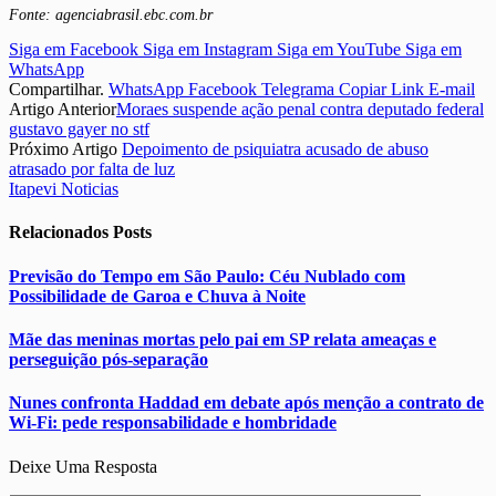
Fonte: agenciabrasil.ebc.com.br
Siga em Facebook
Siga em Instagram
Siga em YouTube
Siga em
WhatsApp
Compartilhar.
WhatsApp
Facebook
Telegrama
Copiar Link
E-mail
Artigo Anterior
Moraes suspende ação penal contra deputado federal
gustavo gayer no stf
Próximo Artigo
Depoimento de psiquiatra acusado de abuso
atrasado por falta de luz
Itapevi Noticias
Relacionados
Posts
Previsão do Tempo em São Paulo: Céu Nublado com
Possibilidade de Garoa e Chuva à Noite
Mãe das meninas mortas pelo pai em SP relata ameaças e
perseguição pós-separação
Nunes confronta Haddad em debate após menção a contrato de
Wi-Fi: pede responsabilidade e hombridade
Deixe Uma Resposta