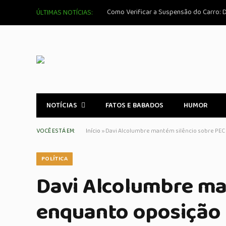
Como Verificar a Suspensão do Carro: D
ÚLTIMAS NOTÍCIAS:
NOTÍCIAS
FATOS E BABADOS
HUMOR
VOCÊ ESTÁ EM:
Início
»
Davi Alcolumbre mantém silêncio sobre PEC 
POLÍTICA
Davi Alcolumbre ma
enquanto oposição 