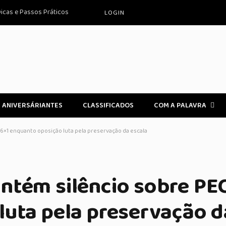
icas e Passos Práticos
LOGIN
ANIVERSÁRIANTES
CLASSIFICADOS
COM A PALAVRA
6×1 enquanto oposição luta pela preservação da escala
ntém silêncio sobre PEC
luta pela preservação d