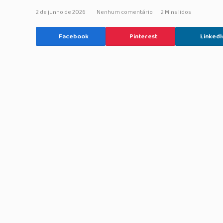
2 de junho de 2026
Nenhum comentário
2 Mins lidos
Facebook
Pinterest
LinkedI