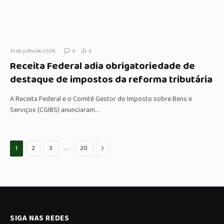
31 de julho de 2026
0
2
Receita Federal adia obrigatoriedade de
destaque de impostos da reforma tributária
A Receita Federal e o Comitê Gestor do Imposto sobre Bens e
Serviços (CGIBS) anunciaram…
…
Proximo
1
2
3
20
SIGA NAS REDES