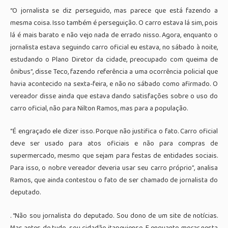
“O jornalista se diz perseguido, mas parece que está fazendo a
mesma coisa. Isso também é perseguição. O carro estava lá sim, pois
lá é mais barato e não vejo nada de errado nisso. Agora, enquanto o
jornalista estava seguindo carro oficial eu estava, no sábado à noite,
estudando o Plano Diretor da cidade, preocupado com queima de
ônibus”, disse Teco, fazendo referência a uma ocorrência policial que
havia acontecido na sexta-feira, e não no sábado como afirmado. O
vereador disse ainda que estava dando satisfações sobre o uso do
carro oficial, não para Nilton Ramos, mas para a população.
“É engraçado ele dizer isso. Porque não justifica o fato. Carro oficial
deve ser usado para atos oficiais e não para compras de
supermercado, mesmo que sejam para festas de entidades sociais.
Para isso, o nobre vereador deveria usar seu carro próprio”, analisa
Ramos, que ainda contestou o fato de ser chamado de jornalista do
deputado.
. “Não sou jornalista do deputado. Sou dono de um site de notícias.
Mas antes de tudo, sou cidadão itapeviense. E enquanto morar nesta