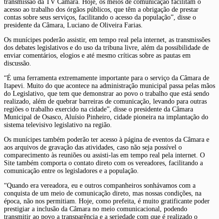
transmissão da TV Câmara. Hoje, os meios de comunicação facilitam o
acesso ao trabalho dos órgãos públicos, que têm a obrigação de prestar
contas sobre seus serviços, facilitando o acesso da população”, disse o
presidente da Câmara, Luciano de Oliveira Farias.
Os munícipes poderão assistir, em tempo real pela internet, as transmissões
dos debates legislativos e do uso da tribuna livre, além da possibilidade de
enviar comentários, elogios e até mesmo críticas sobre as pautas em
discussão.
“É uma ferramenta extremamente importante para o serviço da Câmara de
Itapevi. Muito do que acontece na administração municipal passa pelas mãos
do Legislativo, que tem que demonstrar ao povo o trabalho que está sendo
realizado, além de quebrar barreiras de comunicação, levando para outras
regiões o trabalho exercido na cidade”, disse o presidente da Câmara
Municipal de Osasco, Aluísio Pinheiro, cidade pioneira na implantação do
sistema televisivo legislativo na região.
Os munícipes também poderão ter acesso à página de eventos da Câmara e
aos arquivos de gravação das atividades, caso não seja possível o
comparecimento às reuniões ou assisti-las em tempo real pela internet. O
Site também comporta o contato direto com os vereadores, facilitando a
comunicação entre os legisladores e a população.
“Quando era vereadora, eu e outros companheiros sonhávamos com a
conquista de um meio de comunicação direto, mas nossas condições, na
época, não nos permitiam. Hoje, como prefeita, é muito gratificante poder
prestigiar a inclusão da Câmara no meio comunicacional, podendo
transmitir ao povo a transparência e a seriedade com que é realizado o