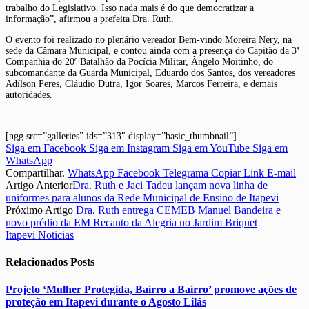
trabalho do Legislativo. Isso nada mais é do que democratizar a
informação”, afirmou a prefeita Dra. Ruth.
O evento foi realizado no plenário vereador Bem-vindo Moreira Nery, na
sede da Câmara Municipal, e contou ainda com a presença do Capitão da 3ª
Companhia do 20º Batalhão da Pocícia Militar, Ângelo Moitinho, do
subcomandante da Guarda Municipal, Eduardo dos Santos, dos vereadores
Adílson Peres, Cláudio Dutra, Igor Soares, Marcos Ferreira, e demais
autoridades.
[ngg src=”galleries” ids=”313″ display=”basic_thumbnail”]
Siga em Facebook
Siga em Instagram
Siga em YouTube
Siga em
WhatsApp
Compartilhar.
WhatsApp
Facebook
Telegrama
Copiar Link
E-mail
Artigo Anterior
Dra. Ruth e Jaci Tadeu lançam nova linha de
uniformes para alunos da Rede Municipal de Ensino de Itapevi
Próximo Artigo
Dra. Ruth entrega CEMEB Manuel Bandeira e
novo prédio da EM Recanto da Alegria no Jardim Briquet
Itapevi Noticias
Relacionados
Posts
Projeto ‘Mulher Protegida, Bairro a Bairro’ promove ações de
proteção em Itapevi durante o Agosto Lilás