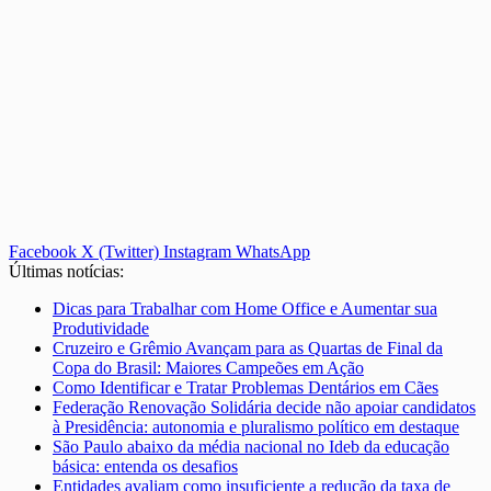
Facebook
X (Twitter)
Instagram
WhatsApp
Últimas notícias:
Dicas para Trabalhar com Home Office e Aumentar sua
Produtividade
Cruzeiro e Grêmio Avançam para as Quartas de Final da
Copa do Brasil: Maiores Campeões em Ação
Como Identificar e Tratar Problemas Dentários em Cães
Federação Renovação Solidária decide não apoiar candidatos
à Presidência: autonomia e pluralismo político em destaque
São Paulo abaixo da média nacional no Ideb da educação
básica: entenda os desafios
Entidades avaliam como insuficiente a redução da taxa de