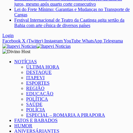
juros, mesmo após quarto corte consecutivo
Lei do Frete Mínimo: Garantias e Mudanças no Transporte de
Cargas
Festival Internacional de Teatro da Caatinga agita sertão da
Bahia com arte cênica de diversos países
Login
Facebook
X (Twitter)
Instagram
YouTube
WhatsApp
Telegrama
NOTÍCIAS
ÚLTIMA HORA
DESTAQUE
ITAPEVI
ESPORTES
REGIÃO
EDUCAÇÃO
POLÍTICA
SAÚDE
POLÍCIA
ESPECIAL – ROMARIA A PIRAPORA
FATOS E BABADOS
HUMOR
ANIVERSÁRIANTES