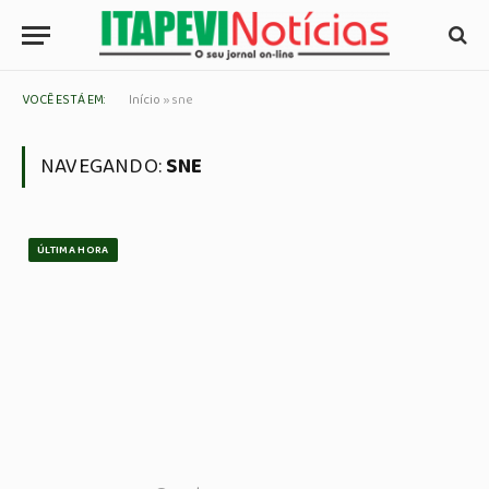
VOCÊ ESTÁ EM:
Início
»
sne
NAVEGANDO:
SNE
ÚLTIMA HORA