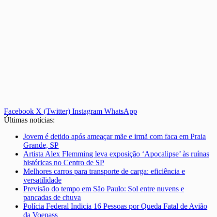
Facebook
X (Twitter)
Instagram
WhatsApp
Últimas notícias:
Jovem é detido após ameaçar mãe e irmã com faca em Praia
Grande, SP
Artista Alex Flemming leva exposição ‘Apocalipse’ às ruínas
históricas no Centro de SP
Melhores carros para transporte de carga: eficiência e
versatilidade
Previsão do tempo em São Paulo: Sol entre nuvens e
pancadas de chuva
Polícia Federal Indicia 16 Pessoas por Queda Fatal de Avião
da Voepass