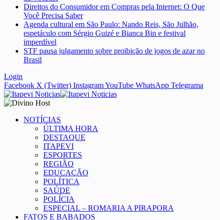
Direitos do Consumidor em Compras pela Internet: O Que
Você Precisa Saber
Agenda cultural em São Paulo: Nando Reis, São Julhão,
espetáculo com Sérgio Guizé e Bianca Bin e festival
imperdível
STF pausa julgamento sobre proibição de jogos de azar no
Brasil
Login
Facebook
X (Twitter)
Instagram
YouTube
WhatsApp
Telegrama
NOTÍCIAS
ÚLTIMA HORA
DESTAQUE
ITAPEVI
ESPORTES
REGIÃO
EDUCAÇÃO
POLÍTICA
SAÚDE
POLÍCIA
ESPECIAL – ROMARIA A PIRAPORA
FATOS E BABADOS