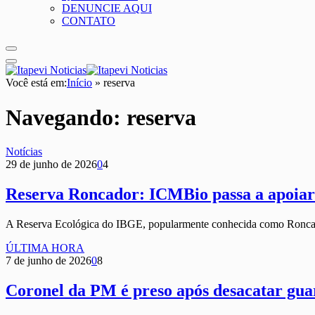
DENUNCIE AQUI
CONTATO
Você está em:
Início
»
reserva
Navegando:
reserva
Notícias
29 de junho de 2026
0
4
Reserva Roncador: ICMBio passa a apoiar 
A Reserva Ecológica do IBGE, popularmente conhecida como Roncado
ÚLTIMA HORA
7 de junho de 2026
0
8
Coronel da PM é preso após desacatar gua