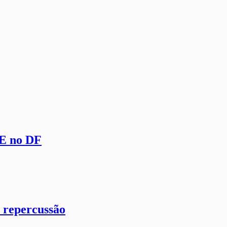
GE no DF
 repercussão