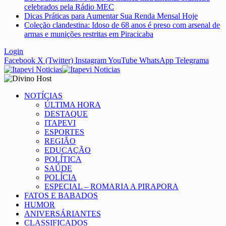
celebrados pela Rádio MEC
Dicas Práticas para Aumentar Sua Renda Mensal Hoje
Coleção clandestina: Idoso de 68 anos é preso com arsenal de
armas e munições restritas em Piracicaba
Login
Facebook
X (Twitter)
Instagram
YouTube
WhatsApp
Telegrama
NOTÍCIAS
ÚLTIMA HORA
DESTAQUE
ITAPEVI
ESPORTES
REGIÃO
EDUCAÇÃO
POLÍTICA
SAÚDE
POLÍCIA
ESPECIAL – ROMARIA A PIRAPORA
FATOS E BABADOS
HUMOR
ANIVERSÁRIANTES
CLASSIFICADOS