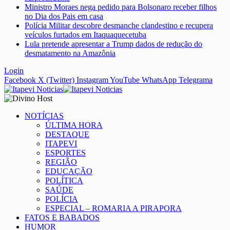
Ministro Moraes nega pedido para Bolsonaro receber filhos
no Dia dos Pais em casa
Polícia Militar descobre desmanche clandestino e recupera
veículos furtados em Itaquaquecetuba
Lula pretende apresentar a Trump dados de redução do
desmatamento na Amazônia
Login
Facebook
X (Twitter)
Instagram
YouTube
WhatsApp
Telegrama
NOTÍCIAS
ÚLTIMA HORA
DESTAQUE
ITAPEVI
ESPORTES
REGIÃO
EDUCAÇÃO
POLÍTICA
SAÚDE
POLÍCIA
ESPECIAL – ROMARIA A PIRAPORA
FATOS E BABADOS
HUMOR