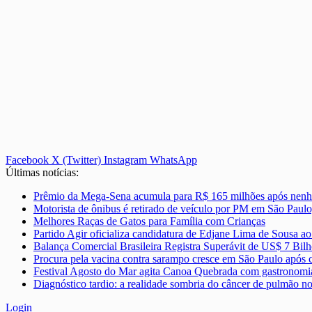
Facebook
X (Twitter)
Instagram
WhatsApp
Últimas notícias:
Prêmio da Mega-Sena acumula para R$ 165 milhões após nenh
Motorista de ônibus é retirado de veículo por PM em São Paulo
Melhores Raças de Gatos para Família com Crianças
Partido Agir oficializa candidatura de Edjane Lima de Sousa 
Balança Comercial Brasileira Registra Superávit de US$ 7 Bil
Procura pela vacina contra sarampo cresce em São Paulo após
Festival Agosto do Mar agita Canoa Quebrada com gastronomia
Diagnóstico tardio: a realidade sombria do câncer de pulmão no
Login