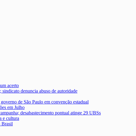
um acerto
; sindicato denuncia abuso de autoridade
ao governo de São Paulo em convenção estadual
hões em Julho
 campanha; desabastecimento pontual atinge 29 UBSs
 e cultura
 Brasil