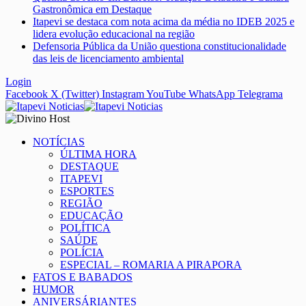
Gastronômica em Destaque
Itapevi se destaca com nota acima da média no IDEB 2025 e
lidera evolução educacional na região
Defensoria Pública da União questiona constitucionalidade
das leis de licenciamento ambiental
Login
Facebook
X (Twitter)
Instagram
YouTube
WhatsApp
Telegrama
NOTÍCIAS
ÚLTIMA HORA
DESTAQUE
ITAPEVI
ESPORTES
REGIÃO
EDUCAÇÃO
POLÍTICA
SAÚDE
POLÍCIA
ESPECIAL – ROMARIA A PIRAPORA
FATOS E BABADOS
HUMOR
ANIVERSÁRIANTES