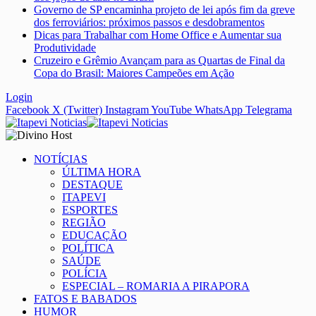
Governo de SP encaminha projeto de lei após fim da greve
dos ferroviários: próximos passos e desdobramentos
Dicas para Trabalhar com Home Office e Aumentar sua
Produtividade
Cruzeiro e Grêmio Avançam para as Quartas de Final da
Copa do Brasil: Maiores Campeões em Ação
Login
Facebook
X (Twitter)
Instagram
YouTube
WhatsApp
Telegrama
NOTÍCIAS
ÚLTIMA HORA
DESTAQUE
ITAPEVI
ESPORTES
REGIÃO
EDUCAÇÃO
POLÍTICA
SAÚDE
POLÍCIA
ESPECIAL – ROMARIA A PIRAPORA
FATOS E BABADOS
HUMOR