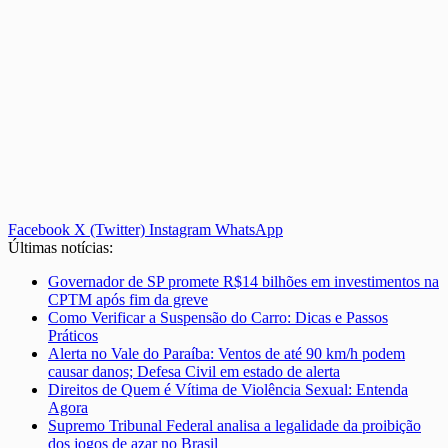
Facebook
X (Twitter)
Instagram
WhatsApp
Últimas notícias:
Governador de SP promete R$14 bilhões em investimentos na
CPTM após fim da greve
Como Verificar a Suspensão do Carro: Dicas e Passos
Práticos
Alerta no Vale do Paraíba: Ventos de até 90 km/h podem
causar danos; Defesa Civil em estado de alerta
Direitos de Quem é Vítima de Violência Sexual: Entenda
Agora
Supremo Tribunal Federal analisa a legalidade da proibição
dos jogos de azar no Brasil