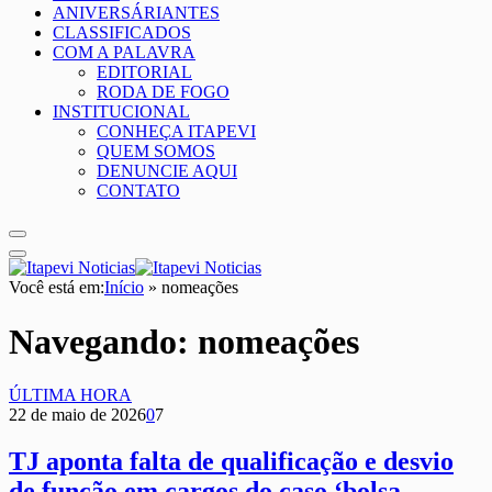
ANIVERSÁRIANTES
CLASSIFICADOS
COM A PALAVRA
EDITORIAL
RODA DE FOGO
INSTITUCIONAL
CONHEÇA ITAPEVI
QUEM SOMOS
DENUNCIE AQUI
CONTATO
Você está em:
Início
»
nomeações
Navegando:
nomeações
ÚLTIMA HORA
22 de maio de 2026
0
7
TJ aponta falta de qualificação e desvio
de função em cargos do caso ‘bolsa