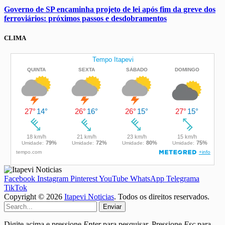
Governo de SP encaminha projeto de lei após fim da greve dos
ferroviários: próximos passos e desdobramentos
CLIMA
Facebook
Instagram
Pinterest
YouTube
WhatsApp
Telegrama
TikTok
Copyright © 2026
Itapevi Noticias
. Todos os direitos reservados.
Enviar
Digite acima e pressione
Enter
para pesquisar. Pressione
Esc
para