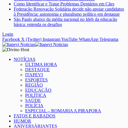
Como Identificar e Tratar Problemas Dentários em Cães
Federação Renovação Solidária decide não apoiar candidatos
à Presidência: autonomia e pluralismo político em destaque
São Paulo abaixo da média nacional no Ideb da educação
básica: entenda os desafios
Login
Facebook
X (Twitter)
Instagram
YouTube
WhatsApp
Telegrama
NOTÍCIAS
ÚLTIMA HORA
DESTAQUE
ITAPEVI
ESPORTES
REGIÃO
EDUCAÇÃO
POLÍTICA
SAÚDE
POLÍCIA
ESPECIAL – ROMARIA A PIRAPORA
FATOS E BABADOS
HUMOR
ANIVERSÁRIANTES