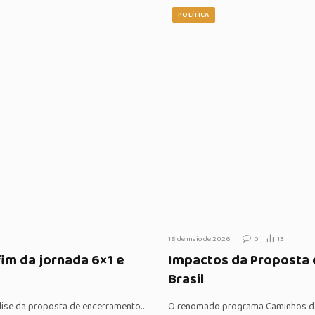
POLÍTICA
18 de maio de 2026
0
13
im da jornada 6×1 e
Impactos da Proposta 
Brasil
álise da proposta de encerramento…
O renomado programa Caminhos da R