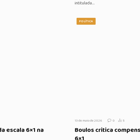
intitulada…
POLÍTICA
13 de maio de 2026
0
5
a escala 6×1 na
Boulos critica compen
6×1