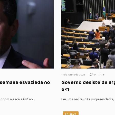
17 de junho de 2026
0
4
 semana esvaziada no
Governo desiste de ur
6×1
r com a escala 6×1 no…
Em uma reviravolta surpreendente, o
POLÍTICA