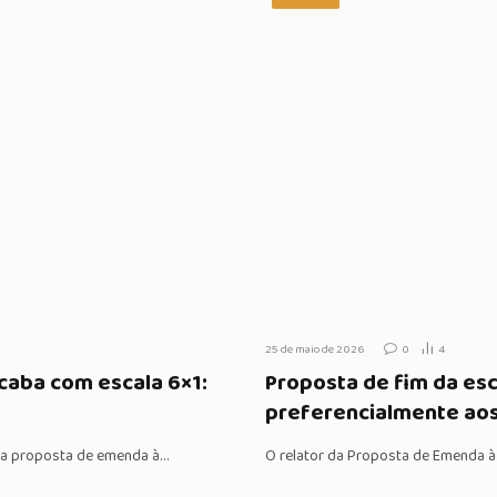
25 de maio de 2026
0
4
aba com escala 6×1:
Proposta de fim da esc
preferencialmente ao
u a proposta de emenda à…
O relator da Proposta de Emenda à 