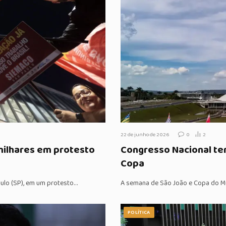
22 de junho de 2026
0
2
milhares em protesto
Congresso Nacional te
Copa
aulo (SP), em um protesto…
A semana de São João e Copa do M
POLÍTICA