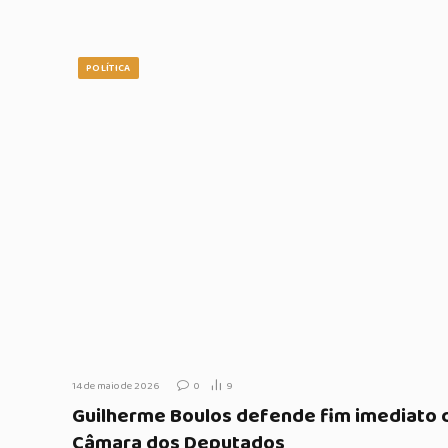
POLÍTICA
14 de maio de 2026
0
9
Guilherme Boulos defende fim imediato d
Câmara dos Deputados