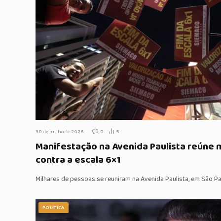
30 de junho de 2026
0
5
Manifestação na Avenida Paulista reúne 
contra a escala 6×1
Milhares de pessoas se reuniram na Avenida Paulista, em São P
POLÍTICA