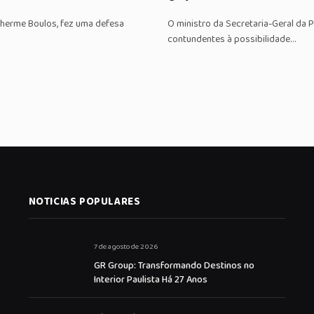
ilherme Boulos, fez uma defesa
O ministro da Secretaria-Geral da P
contundentes à possibilidade…
NOTICIAS POPULARES
7 de agosto de 2026
GR Group: Transformando Destinos no
Interior Paulista Há 27 Anos