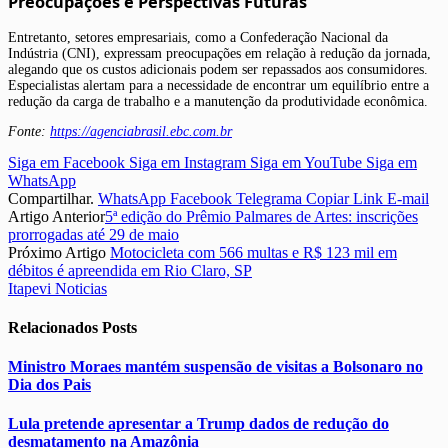
Preocupações e Perspectivas Futuras
Entretanto, setores empresariais, como a Confederação Nacional da
Indústria (CNI), expressam preocupações em relação à redução da jornada,
alegando que os custos adicionais podem ser repassados aos consumidores.
Especialistas alertam para a necessidade de encontrar um equilíbrio entre a
redução da carga de trabalho e a manutenção da produtividade econômica.
Fonte:
https://agenciabrasil.ebc.com.br
Siga em Facebook
Siga em Instagram
Siga em YouTube
Siga em
WhatsApp
Compartilhar.
WhatsApp
Facebook
Telegrama
Copiar Link
E-mail
Artigo Anterior
5ª edição do Prêmio Palmares de Artes: inscrições
prorrogadas até 29 de maio
Próximo Artigo
Motocicleta com 566 multas e R$ 123 mil em
débitos é apreendida em Rio Claro, SP
Itapevi Noticias
Relacionados
Posts
Ministro Moraes mantém suspensão de visitas a Bolsonaro no
Dia dos Pais
Lula pretende apresentar a Trump dados de redução do
desmatamento na Amazônia