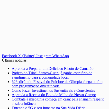
Facebook
X (Twitter)
Instagram
WhatsApp
Últimas notícias:
Aprenda a Preparar um Delicioso Risoto de Camarão
Projeto do Túnel Santos-Guarujá ganha escritório de
atendimento para a comunidade local
62ª edição do Festival do Folclore de Olímpia chega ao fim
com programação diversificada
Como Fazer Investimentos Sustentáveis e Conscientes
Aprenda a Receita do Bolo de Milho do Nosso Campo
Combate à misoginia começa em casa: pais ensinam respeito
desde a infância
Entenda o 5G e seu Impacto na Sua Vida Diária