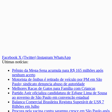
Facebook
X (Twitter)
Instagram
WhatsApp
Últimas notícias:
Prêmio da Mega-Sena acumula para R$ 165 milhões após
nenhum acerto
Motorista de ônibus é retirado de veículo por PM em São
Paulo; sindicato denuncia abuso de autoridade
Melhores Raças de Gatos para Família com Crianças
Partido Agir oficializa candidatura de Edjane Lima de Sousa
ao governo de São Paulo em convenção estadual
Balança Comercial Brasileira Registra Superávit de US$ 7
Bilhões em Julho
Procura pela vacina contra sarampo cresce em São Paulo após