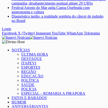
campanha; desabastecimento pontual atinge 29 UBSs
Festival Agosto do Mar agita Canoa Quebrada com
gastronomia e cultura
Diagnóstico tardio: a realidade sombria do câncer de pulmão
no Brasil
Login
Facebook
X (Twitter)
Instagram
YouTube
WhatsApp
Telegrama
NOTÍCIAS
ÚLTIMA HORA
DESTAQUE
ITAPEVI
ESPORTES
REGIÃO
EDUCAÇÃO
POLÍTICA
SAÚDE
POLÍCIA
ESPECIAL – ROMARIA A PIRAPORA
FATOS E BABADOS
HUMOR
ANIVERSÁRIANTES