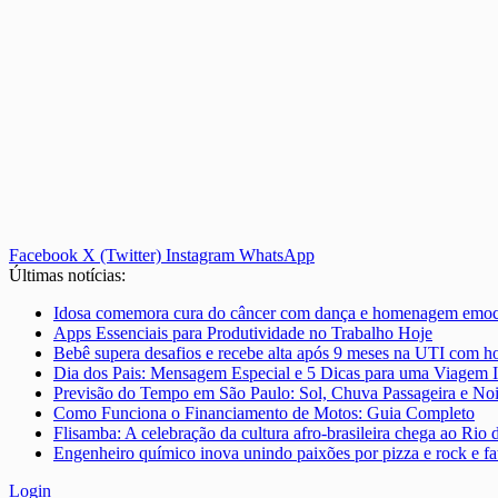
Facebook
X (Twitter)
Instagram
WhatsApp
Últimas notícias:
Idosa comemora cura do câncer com dança e homenagem emoci
Apps Essenciais para Produtividade no Trabalho Hoje
Bebê supera desafios e recebe alta após 9 meses na UTI com
Dia dos Pais: Mensagem Especial e 5 Dicas para uma Viagem I
Previsão do Tempo em São Paulo: Sol, Chuva Passageira e No
Como Funciona o Financiamento de Motos: Guia Completo
Flisamba: A celebração da cultura afro-brasileira chega ao Rio 
Engenheiro químico inova unindo paixões por pizza e rock e fa
Login