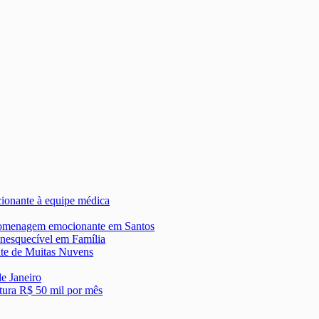
onante à equipe médica
 homenagem emocionante em Santos
nesquecível em Família
ite de Muitas Nuvens
de Janeiro
tura R$ 50 mil por mês