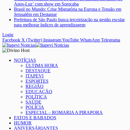
Anos-Luz’ com show em Sorocaba
Brasil no Mundo: Crise Migratória na Europa e Tensão em
Jerusalém em Destaque
Prefeitura de São Paulo busca terceirização na gestão escolar
para melhorar índices de aprendizagem
Login
Facebook
X (Twitter)
Instagram
YouTube
WhatsApp
Telegrama
NOTÍCIAS
ÚLTIMA HORA
DESTAQUE
ITAPEVI
ESPORTES
REGIÃO
EDUCAÇÃO
POLÍTICA
SAÚDE
POLÍCIA
ESPECIAL – ROMARIA A PIRAPORA
FATOS E BABADOS
HUMOR
ANIVERSÁRIANTES