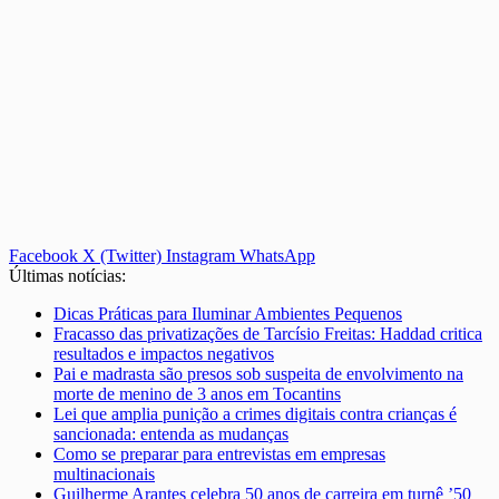
Facebook
X (Twitter)
Instagram
WhatsApp
Últimas notícias:
Dicas Práticas para Iluminar Ambientes Pequenos
Fracasso das privatizações de Tarcísio Freitas: Haddad critica
resultados e impactos negativos
Pai e madrasta são presos sob suspeita de envolvimento na
morte de menino de 3 anos em Tocantins
Lei que amplia punição a crimes digitais contra crianças é
sancionada: entenda as mudanças
Como se preparar para entrevistas em empresas
multinacionais
Guilherme Arantes celebra 50 anos de carreira em turnê ’50