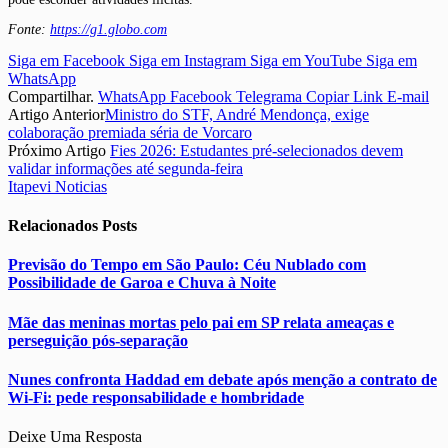
Fonte:
https://g1.globo.com
Siga em Facebook
Siga em Instagram
Siga em YouTube
Siga em
WhatsApp
Compartilhar.
WhatsApp
Facebook
Telegrama
Copiar Link
E-mail
Artigo Anterior
Ministro do STF, André Mendonça, exige
colaboração premiada séria de Vorcaro
Próximo Artigo
Fies 2026: Estudantes pré-selecionados devem
validar informações até segunda-feira
Itapevi Noticias
Relacionados
Posts
Previsão do Tempo em São Paulo: Céu Nublado com
Possibilidade de Garoa e Chuva à Noite
Mãe das meninas mortas pelo pai em SP relata ameaças e
perseguição pós-separação
Nunes confronta Haddad em debate após menção a contrato de
Wi-Fi: pede responsabilidade e hombridade
Deixe Uma Resposta