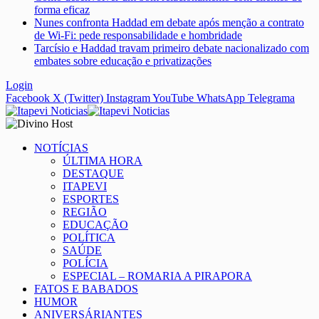
forma eficaz
Nunes confronta Haddad em debate após menção a contrato
de Wi-Fi: pede responsabilidade e hombridade
Tarcísio e Haddad travam primeiro debate nacionalizado com
embates sobre educação e privatizações
Login
Facebook
X (Twitter)
Instagram
YouTube
WhatsApp
Telegrama
NOTÍCIAS
ÚLTIMA HORA
DESTAQUE
ITAPEVI
ESPORTES
REGIÃO
EDUCAÇÃO
POLÍTICA
SAÚDE
POLÍCIA
ESPECIAL – ROMARIA A PIRAPORA
FATOS E BABADOS
HUMOR
ANIVERSÁRIANTES