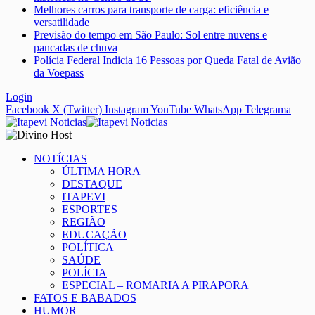
Melhores carros para transporte de carga: eficiência e
versatilidade
Previsão do tempo em São Paulo: Sol entre nuvens e
pancadas de chuva
Polícia Federal Indicia 16 Pessoas por Queda Fatal de Avião
da Voepass
Login
Facebook
X (Twitter)
Instagram
YouTube
WhatsApp
Telegrama
NOTÍCIAS
ÚLTIMA HORA
DESTAQUE
ITAPEVI
ESPORTES
REGIÃO
EDUCAÇÃO
POLÍTICA
SAÚDE
POLÍCIA
ESPECIAL – ROMARIA A PIRAPORA
FATOS E BABADOS
HUMOR