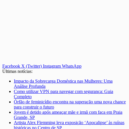
Facebook
X (Twitter)
Instagram
WhatsApp
Últimas notícias:
Impacto da Sobrecarga Doméstica nas Mulheres: Uma
Análise Profunda
Como utilizar VPN para navegar com segurança: Guia
Completo
Órfão de feminicídio encontra na superação uma nova chance
para construir o futuro
Jovem é detido após ameaçar mãe e irmã com faca em Praia
Grande, SP
Artista Alex Flemming leva exposição ‘Apocalipse’ às ruínas
históricas no Centro de SP