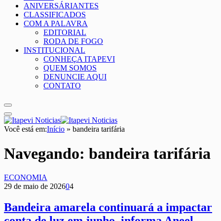
ANIVERSÁRIANTES
CLASSIFICADOS
COM A PALAVRA
EDITORIAL
RODA DE FOGO
INSTITUCIONAL
CONHEÇA ITAPEVI
QUEM SOMOS
DENUNCIE AQUI
CONTATO
Você está em:
Início
»
bandeira tarifária
Navegando:
bandeira tarifária
ECONOMIA
29 de maio de 2026
0
4
Bandeira amarela continuará a impactar
conta de luz em junho, informa Aneel