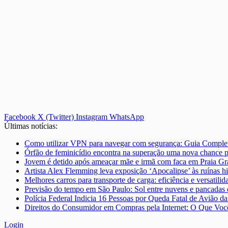
Facebook
X (Twitter)
Instagram
WhatsApp
Últimas notícias:
Como utilizar VPN para navegar com segurança: Guia Comple
Órfão de feminicídio encontra na superação uma nova chance pa
Jovem é detido após ameaçar mãe e irmã com faca em Praia Gr
Artista Alex Flemming leva exposição ‘Apocalipse’ às ruínas h
Melhores carros para transporte de carga: eficiência e versatilid
Previsão do tempo em São Paulo: Sol entre nuvens e pancadas
Polícia Federal Indicia 16 Pessoas por Queda Fatal de Avião d
Direitos do Consumidor em Compras pela Internet: O Que Você
Login