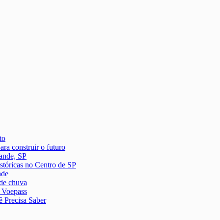
to
ra construir o futuro
ande, SP
istóricas no Centro de SP
ade
 de chuva
a Voepass
 Precisa Saber