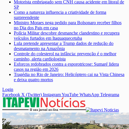
Motorista embriagado sem CNH causa acidente em litoral de
SP
Como a natureza influencia a criatividade de forma
surpreendente
Ministro Moraes nega pedido para Bolsonaro receber filhos
no Dia dos Pais em casa
Polícia Militar descobre desmanche clandestino e recupera
veículos furtados em Itaquaquecetuba
Lula pretende apresentar a Trump dados de redução do
desmatamento na Amazônia
Controle do colesterol na infância: prevenção é o melhor
caminho, alerta cardiologista
Esforços redobrados contra a esporotricose: Sumaré lidera
casos na região em 2026
Tragédia no Rio de Janeiro: Helicóptero cai na Vista Chinesa
e deixa quatro mortos
Login
Facebook
X (Twitter)
Instagram
YouTube
WhatsApp
Telegrama