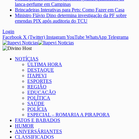
lança-perfume em Campinas
Brincadeiras Interativas para Pets: Como Fazer em Casa
Ministro Flávio Dino determina investigação da PF sobre
emendas PIX após auditoria do TCU
Login
Facebook
X (Twitter)
Instagram
YouTube
WhatsApp
Telegrama
NOTÍCIAS
ÚLTIMA HORA
DESTAQUE
ITAPEVI
ESPORTES
REGIÃO
EDUCAÇÃO
POLÍTICA
SAÚDE
POLÍCIA
ESPECIAL – ROMARIA A PIRAPORA
FATOS E BABADOS
HUMOR
ANIVERSÁRIANTES
CLASSIFICADOS