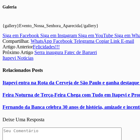
Galeria
{gallery}Evento_Nossa_Senhora_Aparecida{/gallery}
Siga em Facebook
Siga em Instagram
Siga em YouTube
Siga em Wh
Compartilhar.
WhatsApp
Facebook
Telegrama
Copiar Link
E-mail
Artigo Anterior
Felicidades!!!
Próximo Artigo
Serra inaugura Fatec de Barueri
Itapevi Noticias
Relacionados
Posts
Itapevi entra na Rota da Cerveja de São Paulo e ganha destaque
Feira Noturna de Terça-Feira Chega com Tudo em Itapevi e Pr
Fernando da Banca celebra 30 anos de história, amizade e incenti
Deixe Uma Resposta