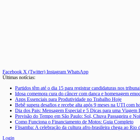
Facebook
X (Twitter)
Instagram
WhatsApp
Últimas notícias:
Partidos têm até o dia 15 para registrar candidaturas nos tribunai
Idosa comemora cura do câncer com dança e homenagem emoci
Apps Essenciais para Produtividade no Trabalho Hoje
Bebê supera desafios e recebe alta após 9 meses na UTI com
Dia dos Pais: Mensagem Especial e 5 Dicas para uma Viagem I
Previsão do Tempo em São Paulo: Sol, Chuva Passageira e No
Como Funciona o Financiamento de Motos: Guia Completo
Flisamba: A celebração da cultura afro-brasileira chega ao Rio 
Login