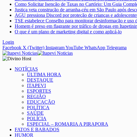
Como Solicitar Isenção de Taxas no Cartório: Um Guia Compl
Justiça veta construção de arranha-céu em São Paulo após desco
AGU pressiona Discord por proteção de crianças e adolescente
TSE estabelece Conselho para monitorar desinformação e uso d
Homem é preso em flagrante por tráfico de drogas em Itapetini
O que é um plano de marketing digital e como aplicá-lo
Login
Facebook
X (Twitter)
Instagram
YouTube
WhatsApp
Telegrama
NOTÍCIAS
ÚLTIMA HORA
DESTAQUE
ITAPEVI
ESPORTES
REGIÃO
EDUCAÇÃO
POLÍTICA
SAÚDE
POLÍCIA
ESPECIAL – ROMARIA A PIRAPORA
FATOS E BABADOS
HUMOR