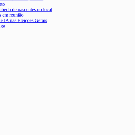
eto
berta de nascentes no local
s em reunião
e IA nas Eleições Gerais
nga