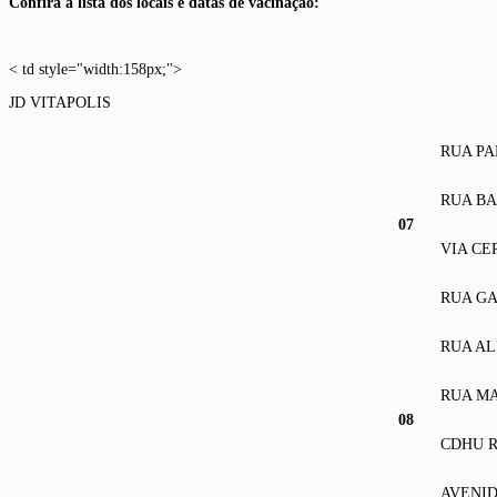
Confira a lista dos locais e datas de vacinação:
< td style="width:158px;">
JD VITAPOLIS
RUA PA
RUA BA
07
VIA CE
RUA GA
RUA A
RUA MA
08
CDHU R
AVENID