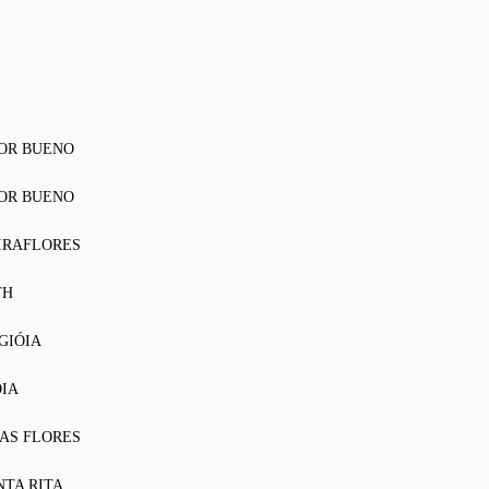
OR BUENO
OR BUENO
IRAFLORES
TH
GIÓIA
OIA
DAS FLORES
NTA RITA