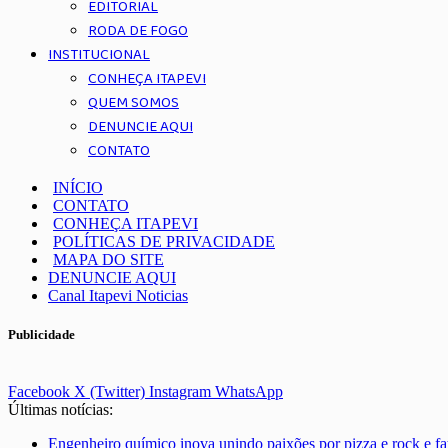
EDITORIAL
RODA DE FOGO
INSTITUCIONAL
CONHEÇA ITAPEVI
QUEM SOMOS
DENUNCIE AQUI
CONTATO
INÍCIO
CONTATO
CONHEÇA ITAPEVI
POLÍTICAS DE PRIVACIDADE
MAPA DO SITE
DENUNCIE AQUI
Canal Itapevi Noticias
Publicidade
Facebook
X (Twitter)
Instagram
WhatsApp
Últimas notícias:
Engenheiro químico inova unindo paixões por pizza e rock e fa