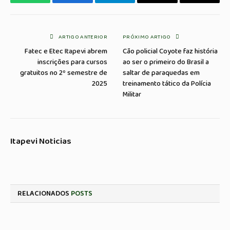
WhatsApp
Facebook
Telegrama
Copiar
E-
Link
mail
ARTIGO ANTERIOR
PRÓXIMO ARTIGO
Fatec e Etec Itapevi abrem
Cão policial Coyote faz história
inscrições para cursos
ao ser o primeiro do Brasil a
gratuitos no 2º semestre de
saltar de paraquedas em
2025
treinamento tático da Polícia
Militar
Itapevi Noticias
RELACIONADOS
POSTS