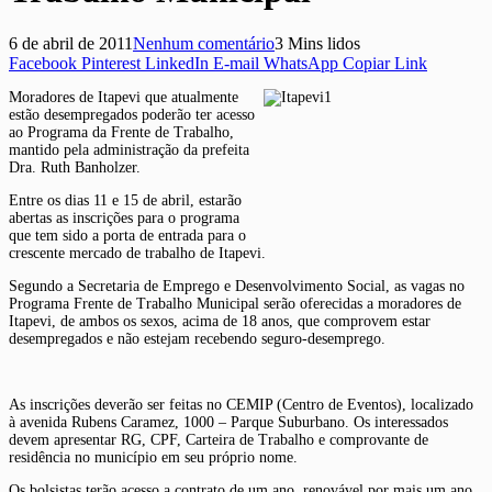
6 de abril de 2011
Nenhum comentário
3 Mins lidos
Facebook
Pinterest
LinkedIn
E-mail
WhatsApp
Copiar Link
Moradores de Itapevi que atualmente
estão desempregados poderão ter acesso
ao Programa da Frente de Trabalho,
mantido pela administração da prefeita
Dra. Ruth Banholzer.
Entre os dias 11 e 15 de abril, estarão
abertas as inscrições para o programa
que tem sido a porta de entrada para o
crescente mercado de trabalho de Itapevi.
Segundo a Secretaria de Emprego e Desenvolvimento Social, as vagas no
Programa Frente de Trabalho Municipal serão oferecidas a moradores de
Itapevi, de ambos os sexos, acima de 18 anos, que comprovem estar
desempregados e não estejam recebendo seguro-desemprego.
As inscrições deverão ser feitas no CEMIP (Centro de Eventos), localizado
à avenida Rubens Caramez, 1000 – Parque Suburbano. Os interessados
devem apresentar RG, CPF, Carteira de Trabalho e comprovante de
residência no município em seu próprio nome.
Os bolsistas terão acesso a contrato de um ano, renovável por mais um ano,