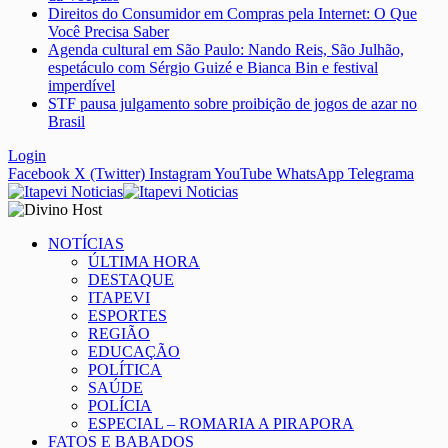
Direitos do Consumidor em Compras pela Internet: O Que
Você Precisa Saber
Agenda cultural em São Paulo: Nando Reis, São Julhão,
espetáculo com Sérgio Guizé e Bianca Bin e festival
imperdível
STF pausa julgamento sobre proibição de jogos de azar no
Brasil
Login
Facebook
X (Twitter)
Instagram
YouTube
WhatsApp
Telegrama
NOTÍCIAS
ÚLTIMA HORA
DESTAQUE
ITAPEVI
ESPORTES
REGIÃO
EDUCAÇÃO
POLÍTICA
SAÚDE
POLÍCIA
ESPECIAL – ROMARIA A PIRAPORA
FATOS E BABADOS