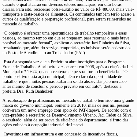
durante o qual atuarão em diversos setores municipais, em oito horas
diárias. Para isto, receberão bolsa-auxílio no valor de R$ 480,00, mais vale-
transporte e cesta-básica de alimentos. Os contratados também terão acesso a
cursos de qualificação e preparação profissional, para serem reinseridos no
mercado de trabalho.
“O objetivo é oferecer uma oportunidade de trabalho temporário a essas
pessoas, ao mesmo tempo em que se preparam para retornar o mais breve
possível ao mercado formal”, explicou o secretário Jaci Pinheiro da Silva,
ressaltando que, além do serviço temporário, os bolsistas serão cadastrados
no Posto de Atendimento ao Trabalhador (PAT).
Esta é a segunda vez que a Prefeitura abre inscrições para o Programa
Frente de Trabalho. A primeira vez ocorreu em 2006, após a criação da Lei
Municipal n.º 1.674, quando centenas de pessoas foram beneficiadas. “O
ponto positivo desta ação municipal, além é claro da oportunidade de
trabalho, é que muitas pessoas acabaram sendo absorvidas pelo mercado
antes mesmo de concluir o período previsto em contrato”, destacou a
prefeita Dra. Ruth Banholzer.
A recolocação de profissionais no mercado de trabalho tem sido uma grande
marca do governo municipal. Somente em 2010, mais de seis mil pessoas
obtiveram um novo emprego com apoio do PAT-Itapevi. De acordo com o
vice-prefeito e secretário de Desenvolvimento Urbano, Jaci Tadeu da Silva,
o resultado, além de ser prova da eficiência do departamento, é fruto das
ações voltadas à ocupação industrial de Itapevi.
“Investimos em infraestrutura e em concessão de incentivos fiscais,