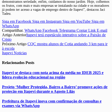
demonstramos seriedade, enfim, cuidamos do nosso jardim. Hoje, colhemos
os frutos, com mais e mais empresas se instalando na cidade e os moradores
já podem ter acesso a vagas de emprego dentro de Itapevi”, destacou Jaci
Tadeu.
Siga em Facebook
Siga em Instagram
Siga em YouTube
Siga em
WhatsApp
Compartilhar.
WhatsApp
Facebook
Telegrama
Copiar Link
E-mail
Artigo Anterior
Itapevi terá espetáculo interativo sobre a Paixão de
Cristo
Próximo Artigo
CQC mostra alunos de Cotia andando 3 km para ir
à escola
Itapevi Noticias
Relacionados
Posts
Itapevi se destaca com nota acima da média no IDEB 2025 e
lidera evolução educacional na região
Projeto ‘Mulher Protegida, Bairro a Bairro’ promove ações de
proteção em Itapevi durante o Agosto Lilás
Prefeitura de Itapevi inova com confirmação de consultas e
exames via WhatsApp