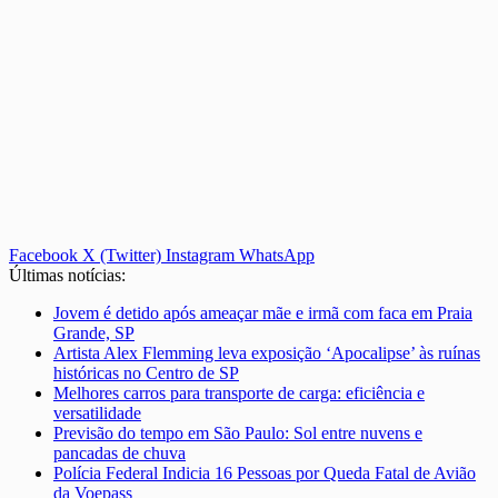
Facebook
X (Twitter)
Instagram
WhatsApp
Últimas notícias:
Jovem é detido após ameaçar mãe e irmã com faca em Praia
Grande, SP
Artista Alex Flemming leva exposição ‘Apocalipse’ às ruínas
históricas no Centro de SP
Melhores carros para transporte de carga: eficiência e
versatilidade
Previsão do tempo em São Paulo: Sol entre nuvens e
pancadas de chuva
Polícia Federal Indicia 16 Pessoas por Queda Fatal de Avião
da Voepass