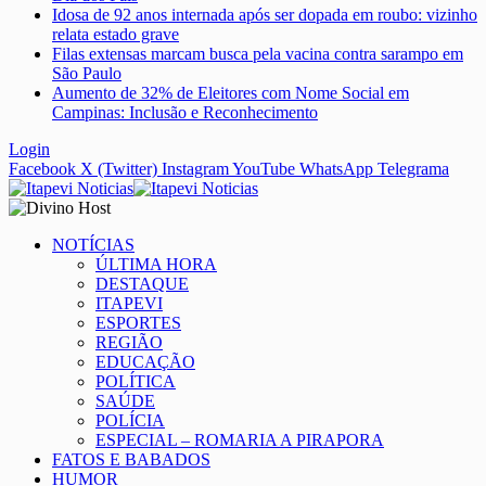
Idosa de 92 anos internada após ser dopada em roubo: vizinho
relata estado grave
Filas extensas marcam busca pela vacina contra sarampo em
São Paulo
Aumento de 32% de Eleitores com Nome Social em
Campinas: Inclusão e Reconhecimento
Login
Facebook
X (Twitter)
Instagram
YouTube
WhatsApp
Telegrama
NOTÍCIAS
ÚLTIMA HORA
DESTAQUE
ITAPEVI
ESPORTES
REGIÃO
EDUCAÇÃO
POLÍTICA
SAÚDE
POLÍCIA
ESPECIAL – ROMARIA A PIRAPORA
FATOS E BABADOS
HUMOR