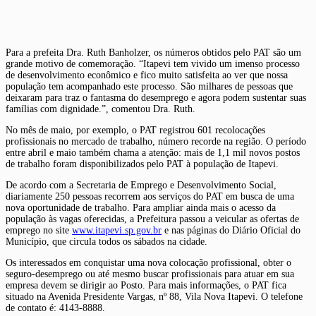
Para a prefeita Dra. Ruth Banholzer, os números obtidos pelo PAT são um
grande motivo de comemoração. “Itapevi tem vivido um imenso processo
de desenvolvimento econômico e fico muito satisfeita ao ver que nossa
população tem acompanhado este processo. São milhares de pessoas que
deixaram para traz o fantasma do desemprego e agora podem sustentar suas
famílias com dignidade.”, comentou Dra. Ruth.
No mês de maio, por exemplo, o PAT registrou 601 recolocações
profissionais no mercado de trabalho, número recorde na região. O período
entre abril e maio também chama a atenção: mais de 1,1 mil novos postos
de trabalho foram disponibilizados pelo PAT à população de Itapevi.
De acordo com a Secretaria de Emprego e Desenvolvimento Social,
diariamente 250 pessoas recorrem aos serviços do PAT em busca de uma
nova oportunidade de trabalho. Para ampliar ainda mais o acesso da
população às vagas oferecidas, a Prefeitura passou a veicular as ofertas de
emprego no site
www.itapevi.sp.gov.br
e nas páginas do Diário Oficial do
Município, que circula todos os sábados na cidade.
Os interessados em conquistar uma nova colocação profissional, obter o
seguro-desemprego ou até mesmo buscar profissionais para atuar em sua
empresa devem se dirigir ao Posto. Para mais informações, o PAT fica
situado na Avenida Presidente Vargas, nº 88, Vila Nova Itapevi. O telefone
de contato é: 4143-8888.