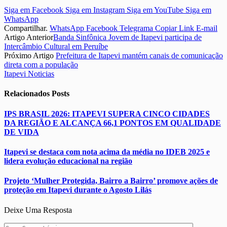
Siga em Facebook
Siga em Instagram
Siga em YouTube
Siga em
WhatsApp
Compartilhar.
WhatsApp
Facebook
Telegrama
Copiar Link
E-mail
Artigo Anterior
Banda Sinfônica Jovem de Itapevi participa de
Intercâmbio Cultural em Peruíbe
Próximo Artigo
Prefeitura de Itapevi mantém canais de comunicação
direta com a população
Itapevi Noticias
Relacionados
Posts
IPS BRASIL 2026: ITAPEVI SUPERA CINCO CIDADES
DA REGIÃO E ALCANÇA 66,1 PONTOS EM QUALIDADE
DE VIDA
Itapevi se destaca com nota acima da média no IDEB 2025 e
lidera evolução educacional na região
Projeto ‘Mulher Protegida, Bairro a Bairro’ promove ações de
proteção em Itapevi durante o Agosto Lilás
Deixe Uma Resposta