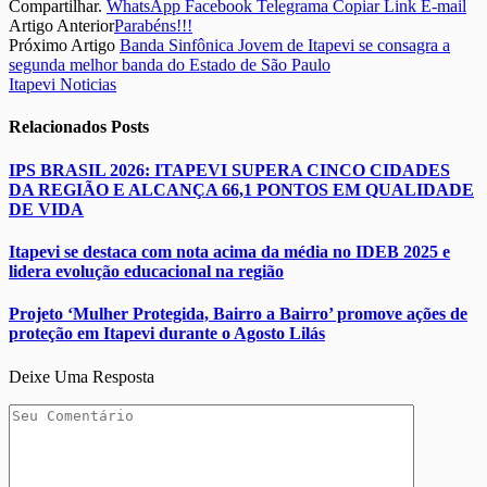
Compartilhar.
WhatsApp
Facebook
Telegrama
Copiar Link
E-mail
Artigo Anterior
Parabéns!!!
Próximo Artigo
Banda Sinfônica Jovem de Itapevi se consagra a
segunda melhor banda do Estado de São Paulo
Itapevi Noticias
Relacionados
Posts
IPS BRASIL 2026: ITAPEVI SUPERA CINCO CIDADES
DA REGIÃO E ALCANÇA 66,1 PONTOS EM QUALIDADE
DE VIDA
Itapevi se destaca com nota acima da média no IDEB 2025 e
lidera evolução educacional na região
Projeto ‘Mulher Protegida, Bairro a Bairro’ promove ações de
proteção em Itapevi durante o Agosto Lilás
Deixe Uma Resposta