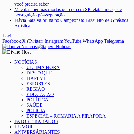
você precisa saber
Mãe das meninas mortas pelo pai em SP relata ameaças e
perseguição pós-separação
Flávia Saraiva brilha no Campeonato Brasileiro de Ginástica
Artística
Login
Facebook
X (Twitter)
Instagram
YouTube
WhatsApp
Telegrama
NOTÍCIAS
ÚLTIMA HORA
DESTAQUE
ITAPEVI
ESPORTES
REGIÃO
EDUCAÇÃO
POLÍTICA
SAÚDE
POLÍCIA
ESPECIAL – ROMARIA A PIRAPORA
FATOS E BABADOS
HUMOR
ANIVERSÁRIANTES