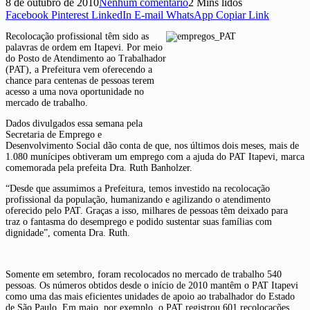
8 de outubro de 2010
Nenhum comentário
2 Mins lidos
Facebook
Pinterest
LinkedIn
E-mail
WhatsApp
Copiar Link
Recolocação profissional têm sido as
palavras de ordem em Itapevi. Por meio
do Posto de Atendimento ao Trabalhador
(PAT), a Prefeitura vem oferecendo a
chance para centenas de pessoas terem
acesso a uma nova oportunidade no
mercado de trabalho.
Dados divulgados essa semana pela
Secretaria de Emprego e
Desenvolvimento Social dão conta de que, nos últimos dois meses, mais de
1.080 munícipes obtiveram um emprego com a ajuda do PAT Itapevi, marca
comemorada pela prefeita Dra. Ruth Banholzer.
“Desde que assumimos a Prefeitura, temos investido na recolocação
profissional da população, humanizando e agilizando o atendimento
oferecido pelo PAT. Graças a isso, milhares de pessoas têm deixado para
traz o fantasma do desemprego e podido sustentar suas famílias com
dignidade”, comenta Dra. Ruth.
Somente em setembro, foram recolocados no mercado de trabalho 540
pessoas. Os números obtidos desde o início de 2010 mantêm o PAT Itapevi
como uma das mais eficientes unidades de apoio ao trabalhador do Estado
de São Paulo. Em maio, por exemplo, o PAT registrou 601 recolocações,