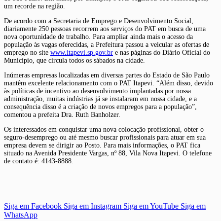
um recorde na região.
De acordo com a Secretaria de Emprego e Desenvolvimento Social,
diariamente 250 pessoas recorrem aos serviços do PAT em busca de uma
nova oportunidade de trabalho. Para ampliar ainda mais o acesso da
população às vagas oferecidas, a Prefeitura passou a veicular as ofertas de
emprego no site
www.itapevi.sp.gov.br
e nas páginas do Diário Oficial do
Município, que circula todos os sábados na cidade.
Inúmeras empresas localizadas em diversas partes do Estado de São Paulo
mantêm excelente relacionamento com o PAT Itapevi. “Além disso, devido
às políticas de incentivo ao desenvolvimento implantadas por nossa
administração, muitas indústrias já se instalaram em nossa cidade, e a
consequência disso é a criação de novos empregos para a população”,
comentou a prefeita Dra. Ruth Banholzer.
Os interessados em conquistar uma nova colocação profissional, obter o
seguro-desemprego ou até mesmo buscar profissionais para atuar em sua
empresa devem se dirigir ao Posto. Para mais informações, o PAT fica
situado na Avenida Presidente Vargas, nº 88, Vila Nova Itapevi. O telefone
de contato é: 4143-8888.
Siga em Facebook
Siga em Instagram
Siga em YouTube
Siga em
WhatsApp