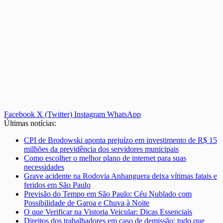
Facebook
X (Twitter)
Instagram
WhatsApp
Últimas notícias:
CPI de Brodowski aponta prejuízo em investimento de R$ 15
milhões da previdência dos servidores municipais
Como escolher o melhor plano de internet para suas
necessidades
Grave acidente na Rodovia Anhanguera deixa vítimas fatais e
feridos em São Paulo
Previsão do Tempo em São Paulo: Céu Nublado com
Possibilidade de Garoa e Chuva à Noite
O que Verificar na Vistoria Veicular: Dicas Essenciais
Direitos dos trabalhadores em caso de demissão: tudo que