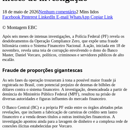
18 de maio de 2026
Nenhum comentário
2 Mins lidos
Facebook
Pinterest
LinkedIn
E-mail
WhatsApp
Copiar Link
© Montagem EBC
Após seis meses de intensas investigações, a Polícia Federal (PF) revela os
desdobramentos da Operação Compliance Zero, que expõe uma fraude
bilionária contra o Sistema Financeiro Nacional. A ação, iniciada em 18 de
novembro, revela uma teia de corrupção envolvendo o dono do Banco
Master, Daniel Vorcaro, políticos, criminosos e servidores públicos de alto
escalão.
Fraude de proporções gigantescas
As seis fases da operação trouxeram à tona a possível maior fraude já
registrada no Brasil, com potencial prejuízo de dezenas de bilhões de
dólares contra o sistema financeiro. A investigação, desencadeada a partir de
denúncia do Ministério Público Federal (MPF), resultou na prisão de
diversas autoridades e figuras influentes do mercado financeiro.
O Banco Central (BC) e a própria PF estão entre os órgãos afetados pelas
revelações, que incluem a fabricação de carteiras de crédito sem lastro
financeiro e a venda desses títulos a outras instituições financeiras. A
investigação apontou ainda para a lavagem de dinheiro e a complexa rede de
conexões ilícitas estabelecidas por Vorcaro.