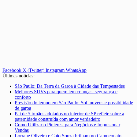
Facebook
X (Twitter)
Instagram
WhatsApp
Últimas notícias:
São Paulo: Da Terra da Garoa à Cidade das Tempestades
Melhores SUVs para quem tem crianças: segurança e
conforto
Previsão do tempo em São Paulo: Sol, nuvens e possibilidade
de garoa
Pai de 5 irmãos adotados no interior de SP reflete sobre a
paternidade construída com amor verdadeiro
Como Utilizar o Pinterest para Negócios e Impulsionar
Vendas
Lorrane Oliveira e Caio Souza brilham no Campeonato