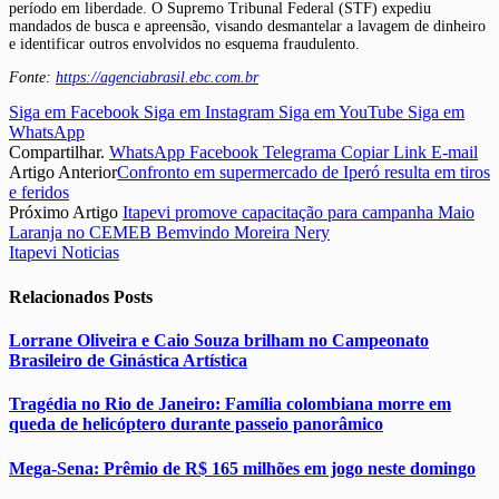
período em liberdade. O Supremo Tribunal Federal (STF) expediu
mandados de busca e apreensão, visando desmantelar a lavagem de dinheiro
e identificar outros envolvidos no esquema fraudulento.
Fonte:
https://agenciabrasil.ebc.com.br
Siga em Facebook
Siga em Instagram
Siga em YouTube
Siga em
WhatsApp
Compartilhar.
WhatsApp
Facebook
Telegrama
Copiar Link
E-mail
Artigo Anterior
Confronto em supermercado de Iperó resulta em tiros
e feridos
Próximo Artigo
Itapevi promove capacitação para campanha Maio
Laranja no CEMEB Bemvindo Moreira Nery
Itapevi Noticias
Relacionados
Posts
Lorrane Oliveira e Caio Souza brilham no Campeonato
Brasileiro de Ginástica Artística
Tragédia no Rio de Janeiro: Família colombiana morre em
queda de helicóptero durante passeio panorâmico
Mega-Sena: Prêmio de R$ 165 milhões em jogo neste domingo