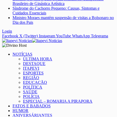
Brasileiro de Ginástica Artística
Síndrome do Cachorro Pequeno: Causas, Sintomas e
Cuidados Essenciais
Ministro Moraes mantém suspensão de visitas a Bolsonaro no
Dia dos Pais
Login
Facebook
X (Twitter)
Instagram
YouTube
WhatsApp
Telegrama
NOTÍCIAS
ÚLTIMA HORA
DESTAQUE
ITAPEVI
ESPORTES
REGIÃO
EDUCAÇÃO
POLÍTICA
SAÚDE
POLÍCIA
ESPECIAL – ROMARIA A PIRAPORA
FATOS E BABADOS
HUMOR
ANIVERSÁRIANTES