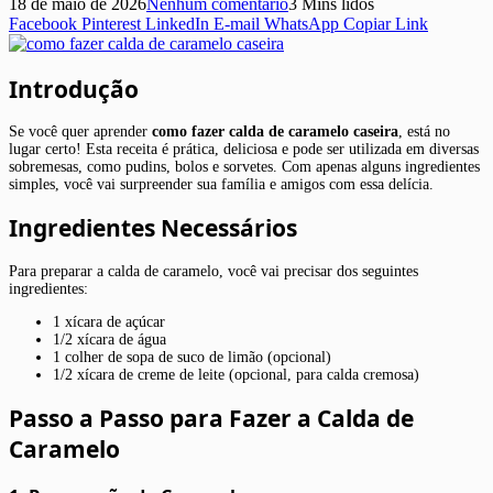
18 de maio de 2026
Nenhum comentário
3 Mins lidos
Facebook
Pinterest
LinkedIn
E-mail
WhatsApp
Copiar Link
Introdução
Se você quer aprender
como fazer calda de caramelo caseira
, está no
lugar certo! Esta receita é prática, deliciosa e pode ser utilizada em diversas
sobremesas, como pudins, bolos e sorvetes. Com apenas alguns ingredientes
simples, você vai surpreender sua família e amigos com essa delícia.
Ingredientes Necessários
Para preparar a calda de caramelo, você vai precisar dos seguintes
ingredientes:
1 xícara de açúcar
1/2 xícara de água
1 colher de sopa de suco de limão (opcional)
1/2 xícara de creme de leite (opcional, para calda cremosa)
Passo a Passo para Fazer a Calda de
Caramelo