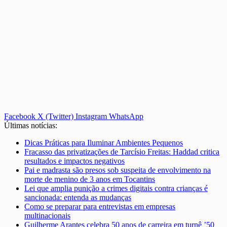
Facebook
X (Twitter)
Instagram
WhatsApp
Últimas notícias:
Dicas Práticas para Iluminar Ambientes Pequenos
Fracasso das privatizações de Tarcísio Freitas: Haddad critica
resultados e impactos negativos
Pai e madrasta são presos sob suspeita de envolvimento na
morte de menino de 3 anos em Tocantins
Lei que amplia punição a crimes digitais contra crianças é
sancionada: entenda as mudanças
Como se preparar para entrevistas em empresas
multinacionais
Guilherme Arantes celebra 50 anos de carreira em turnê ’50