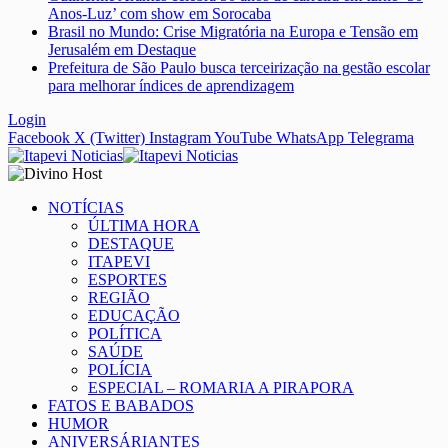
Anos-Luz’ com show em Sorocaba
Brasil no Mundo: Crise Migratória na Europa e Tensão em
Jerusalém em Destaque
Prefeitura de São Paulo busca terceirização na gestão escolar
para melhorar índices de aprendizagem
Login
Facebook
X (Twitter)
Instagram
YouTube
WhatsApp
Telegrama
NOTÍCIAS
ÚLTIMA HORA
DESTAQUE
ITAPEVI
ESPORTES
REGIÃO
EDUCAÇÃO
POLÍTICA
SAÚDE
POLÍCIA
ESPECIAL – ROMARIA A PIRAPORA
FATOS E BABADOS
HUMOR
ANIVERSÁRIANTES