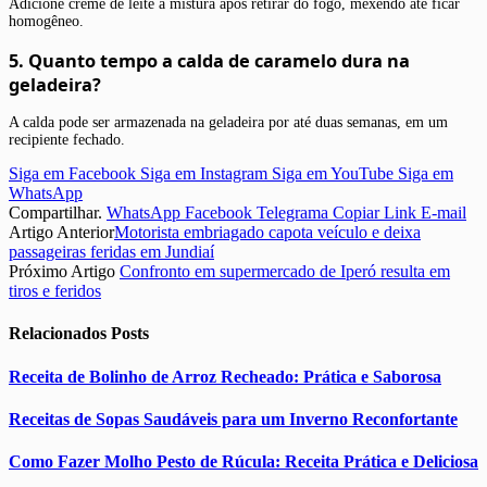
Adicione creme de leite à mistura após retirar do fogo, mexendo até ficar
homogêneo.
5. Quanto tempo a calda de caramelo dura na
geladeira?
A calda pode ser armazenada na geladeira por até duas semanas, em um
recipiente fechado.
Siga em Facebook
Siga em Instagram
Siga em YouTube
Siga em
WhatsApp
Compartilhar.
WhatsApp
Facebook
Telegrama
Copiar Link
E-mail
Artigo Anterior
Motorista embriagado capota veículo e deixa
passageiras feridas em Jundiaí
Próximo Artigo
Confronto em supermercado de Iperó resulta em
tiros e feridos
Relacionados
Posts
Receita de Bolinho de Arroz Recheado: Prática e Saborosa
Receitas de Sopas Saudáveis para um Inverno Reconfortante
Como Fazer Molho Pesto de Rúcula: Receita Prática e Deliciosa