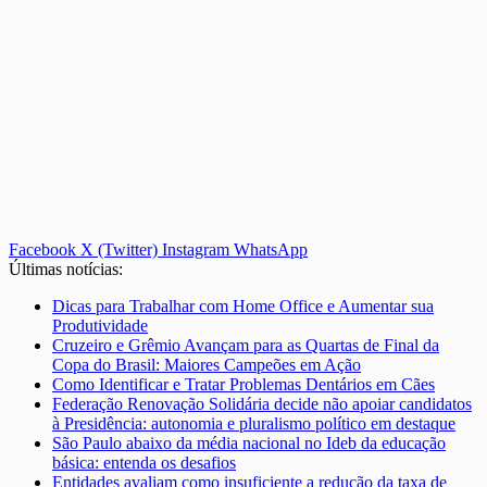
Facebook
X (Twitter)
Instagram
WhatsApp
Últimas notícias:
Dicas para Trabalhar com Home Office e Aumentar sua
Produtividade
Cruzeiro e Grêmio Avançam para as Quartas de Final da
Copa do Brasil: Maiores Campeões em Ação
Como Identificar e Tratar Problemas Dentários em Cães
Federação Renovação Solidária decide não apoiar candidatos
à Presidência: autonomia e pluralismo político em destaque
São Paulo abaixo da média nacional no Ideb da educação
básica: entenda os desafios
Entidades avaliam como insuficiente a redução da taxa de