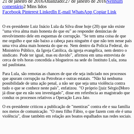
21 de janeiro de 2016
Atualizado:
27 de janeiro de 2016
Nenhum
comentário
2 Mins lidos
Facebook
Pinterest
LinkedIn
E-mail
WhatsApp
Copiar Link
O ex-presidente Luiz Inácio Lula da Silva disse hoje (20) que não existe
“uma viva alma mais honesta do que eu” ao responder denúncias de
envolvimento dele em esquemas de corrupção. “Se tem uma coisa de que
me orgulho e que não baixo a cabeça para ninguém é que não tem nesse país
uma viva alma mais honesta do que eu. Nem dentro da Polícia Federal, do
Ministério Público, da Igreja Católica, da igreja evangélica, nem dentro o
sindicato. Pode ter igual, mas eu duvido”, afirmou em uma entrevista de
cerca de três horas concedida a blogueiros na sede do Instituto Lula, zona
sul paulistana.
Para Lula, são remotas as chances de que ele seja indiciado nos processos
que apuram corrupção na Petrobras e outras estatais. “Não há nenhuma
possibilidade de uma ação penal, a não ser que seja uma violência contra
tudo o que se conhece neste país”, enfatizou. “O próprio [juiz Sérgio]Moro
já disse que eu não sou investigado”, disse em referência ao magistrado que
conduz os processos relativos a Operação Lava Jato.
O ex-presidente criticou a publicação de “mentiras” contra ele e sua família
nos meios de comunicação. “O meu filho Fábio, o que fazem com ele é uma
violência”, disse também em relação aos boatos espalhados nas redes sociais.