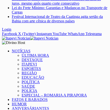
juros, mesmo após quarto corte consecutivo
Lei do Frete Mínimo: Garantias e Mudanças no Transporte de
Cargas
Festival Internacional de Teatro da Caatinga agita sertão da
Bahia com arte cênica de diversos países
Login
Facebook
X (Twitter)
Instagram
YouTube
WhatsApp
Telegrama
NOTÍCIAS
ÚLTIMA HORA
DESTAQUE
ITAPEVI
ESPORTES
REGIÃO
EDUCAÇÃO
POLÍTICA
SAÚDE
POLÍCIA
ESPECIAL – ROMARIA A PIRAPORA
FATOS E BABADOS
HUMOR
ANIVERSÁRIANTES