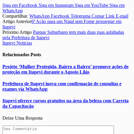
Siga em Facebook
Siga em Instagram
Siga em YouTube
Siga em
WhatsApp
Compartilhar.
WhatsApp
Facebook
Telegrama
Copiar Link
E-mail
Artigo Anterior
6ª Ação para um Natal sem Fome prossegue em
Itapevi
Próximo Artigo
Parque Suburbano tem mais duas ruas asfaltadas
pela Prefeitura de Itapevi
Itapevi Noticias
Relacionados
Posts
Projeto ‘Mulher Protegida, Bairro a Bairro’ promove ações de
proteção em Itapevi durante o Agosto Lilás
Prefeitura de Itapevi inova com confirmação de consultas e
exames via WhatsApp
Itapevi oferece cursos gratuitos na área da beleza com Carreta
da Capacitação
Deixe Uma Resposta