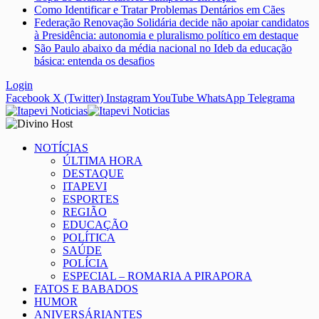
Como Identificar e Tratar Problemas Dentários em Cães
Federação Renovação Solidária decide não apoiar candidatos
à Presidência: autonomia e pluralismo político em destaque
São Paulo abaixo da média nacional no Ideb da educação
básica: entenda os desafios
Login
Facebook
X (Twitter)
Instagram
YouTube
WhatsApp
Telegrama
NOTÍCIAS
ÚLTIMA HORA
DESTAQUE
ITAPEVI
ESPORTES
REGIÃO
EDUCAÇÃO
POLÍTICA
SAÚDE
POLÍCIA
ESPECIAL – ROMARIA A PIRAPORA
FATOS E BABADOS
HUMOR
ANIVERSÁRIANTES