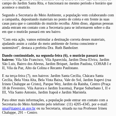
campo do Jardim Santa Rita, e funcionará no mesmo período e horário que
acontece o mutirão.
Segundo a Secretaria do Meio Ambiente, a população vem colaborando com
a campanha, depositando materiais no ponto de coleta e em frente às suas
casas para que o caminhão do mutirão recolha. Além disso, algumas pessoas
ainda entram em contato com a Secretaria para se informarem sobre o dia
em que o mutirão passará em seu bairro.
“Com esta ação, vamos estimular a destinação correta desses materiais,
ajudando assim a cuidar do meio ambiente de forma consciente e
sustentável”, destaca a prefeita Dra. Ruth Banholzer.
Dando continuidade, na segunda-feira (6), o mutirão passará nos
bairros:
Vila São Francisco, Vila Aparecida, Jardim Dona Elvira, Jardim
São Luis, Bairro dos Abreus, Jardim Briquet, Jardim Paulista, COHAB I e
II, Vila da Paz, Alto da Colina e Recanto Paulistano.
E na terça-feira (7), nos bairros: Jardim Santa Cecília, Chácara Santa
Cecília, Bela Vista Alta, Bela Vista Baixa, Vale do Sol, Jardim Itapevi (rua
Irineu Chaluppe ao Cristo), Parque Wey, Jardim da Rainha, Centro (Praça
18 de Fevereiro, Vila Aurora e Jardim Iracema), Parque Suburbano I, II e
III, Vila Santo Antonio, Jardim Itapoã e Jardim Maristela.
Para obter mais informações, a população pode entrar em contato com a
Secretaria do Meio Ambiente pelo telefone: (11) 4205-4345, por e-mail:
sma@itapevi.sp.gov.br
ou na Secretaria, situada na rua Professor Irineu
Chaluppe, 291 – Centro.