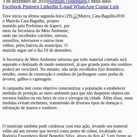
3 de dezembro de 2010
Nenhum comentário
3 Mins lidos
Facebook
Pinterest
LinkedIn
E-mail
WhatsApp
Copiar Link
Teve inicio na última segunda-feira (29),
o Mutirão Cata-Bagulho, projeto
mantido pela Prefeitura de Itapevi, por
meio da Secretaria do Meio Ambiente,
onde são recolhidos colchões, móveis,
utensílios, televisores e outros ítens
velhos, pelos bairros do município. O
mutirão segue até o dia 10 de dezembro.
A Secretaria de Meio Ambiente informa que todo material coletado será
separado e destinado de modo sustentável, já que grande parte dos resíduos
poderá ser reciclável. No entanto, não serão recolhidos lixo doméstico,
entulho, restos de construção e resíduos de jardinagem como podas de
árvores, galhos e capinagem.
A campanha tem como objetivo conscientizar a população a estabelecer
medidas de proteção ao meio ambiente para que não despejem objetos em
terrenos baldios ou em beira de rios e córregos da cidade. Além disso, essas
medidas evitam enchentes, transmissão de diversos tipos de doenças e
infestação de insetos e roedores.
O munícipe também pode colaborar com esta ação, levando seu material
velho até um terreno que servirá como ponto de coleta, localizado na
Rodovia Engenheiro Renê Benedito Silva, altura do Km 42,3 em frente ao