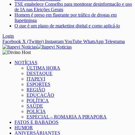
TSE estabelece Conselho para monitorar desinformação e uso
de IA nas Eleições Gerais
Homem é preso em flagrante por tráfico de drogas em
Itapetininga
O que é um plano de marketing digital e como aplicá-lo
Login
Facebook
X (Twitter)
Instagram
YouTube
WhatsApp
Telegrama
NOTÍCIAS
ÚLTIMA HORA
DESTAQUE
ITAPEVI
ESPORTES
REGIÃO
EDUCAÇÃO
POLÍTICA
SAÚDE
POLÍCIA
ESPECIAL – ROMARIA A PIRAPORA
FATOS E BABADOS
HUMOR
ANIVERSÁRIANTES