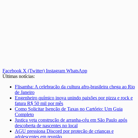
Facebook
X (Twitter)
Instagram
WhatsApp
Últimas notícias:
Flisamba: A celebração da cultura afro-brasileira chega ao Rio
de Janeiro
Engenheiro químico inova unindo paixões por pizza e rock e
fatura R$ 50 mil por mês
Como Solicitar Isenção de Taxas no Cartório: Um Guia
Completo
Justiça veta construção de arranha-céu em São Paulo após
descoberta de nascentes no local
AGU pressiona Discord por proteção de crianças e
adolescentes em reunião