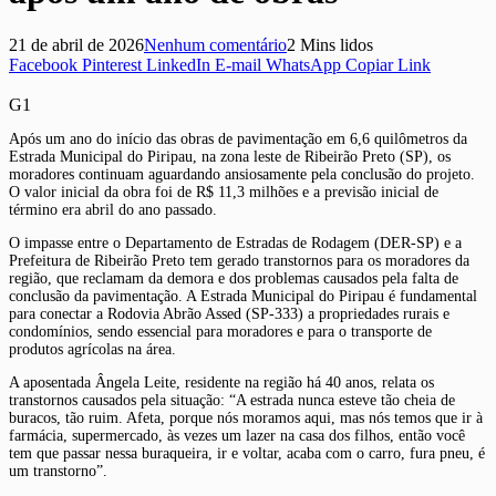
21 de abril de 2026
Nenhum comentário
2 Mins lidos
Facebook
Pinterest
LinkedIn
E-mail
WhatsApp
Copiar Link
G1
Após um ano do início das obras de pavimentação em 6,6 quilômetros da
Estrada Municipal do Piripau, na zona leste de Ribeirão Preto (SP), os
moradores continuam aguardando ansiosamente pela conclusão do projeto.
O valor inicial da obra foi de R$ 11,3 milhões e a previsão inicial de
término era abril do ano passado.
O impasse entre o Departamento de Estradas de Rodagem (DER-SP) e a
Prefeitura de Ribeirão Preto tem gerado transtornos para os moradores da
região, que reclamam da demora e dos problemas causados pela falta de
conclusão da pavimentação. A Estrada Municipal do Piripau é fundamental
para conectar a Rodovia Abrão Assed (SP-333) a propriedades rurais e
condomínios, sendo essencial para moradores e para o transporte de
produtos agrícolas na área.
A aposentada Ângela Leite, residente na região há 40 anos, relata os
transtornos causados pela situação: “A estrada nunca esteve tão cheia de
buracos, tão ruim. Afeta, porque nós moramos aqui, mas nós temos que ir à
farmácia, supermercado, às vezes um lazer na casa dos filhos, então você
tem que passar nessa buraqueira, ir e voltar, acaba com o carro, fura pneu, é
um transtorno”.