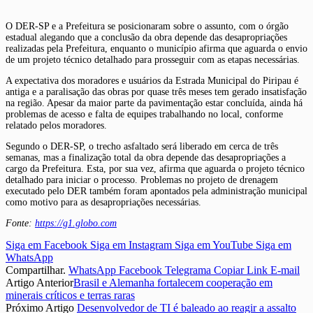
O DER-SP e a Prefeitura se posicionaram sobre o assunto, com o órgão
estadual alegando que a conclusão da obra depende das desapropriações
realizadas pela Prefeitura, enquanto o município afirma que aguarda o envio
de um projeto técnico detalhado para prosseguir com as etapas necessárias.
A expectativa dos moradores e usuários da Estrada Municipal do Piripau é
antiga e a paralisação das obras por quase três meses tem gerado insatisfação
na região. Apesar da maior parte da pavimentação estar concluída, ainda há
problemas de acesso e falta de equipes trabalhando no local, conforme
relatado pelos moradores.
Segundo o DER-SP, o trecho asfaltado será liberado em cerca de três
semanas, mas a finalização total da obra depende das desapropriações a
cargo da Prefeitura. Esta, por sua vez, afirma que aguarda o projeto técnico
detalhado para iniciar o processo. Problemas no projeto de drenagem
executado pelo DER também foram apontados pela administração municipal
como motivo para as desapropriações necessárias.
Fonte:
https://g1.globo.com
Siga em Facebook
Siga em Instagram
Siga em YouTube
Siga em
WhatsApp
Compartilhar.
WhatsApp
Facebook
Telegrama
Copiar Link
E-mail
Artigo Anterior
Brasil e Alemanha fortalecem cooperação em
minerais críticos e terras raras
Próximo Artigo
Desenvolvedor de TI é baleado ao reagir a assalto