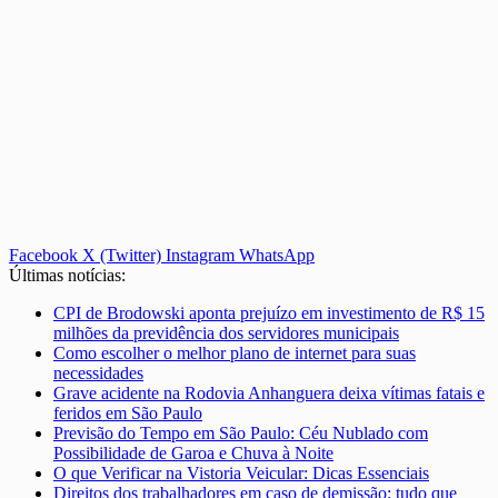
Facebook
X (Twitter)
Instagram
WhatsApp
Últimas notícias:
CPI de Brodowski aponta prejuízo em investimento de R$ 15
milhões da previdência dos servidores municipais
Como escolher o melhor plano de internet para suas
necessidades
Grave acidente na Rodovia Anhanguera deixa vítimas fatais e
feridos em São Paulo
Previsão do Tempo em São Paulo: Céu Nublado com
Possibilidade de Garoa e Chuva à Noite
O que Verificar na Vistoria Veicular: Dicas Essenciais
Direitos dos trabalhadores em caso de demissão: tudo que