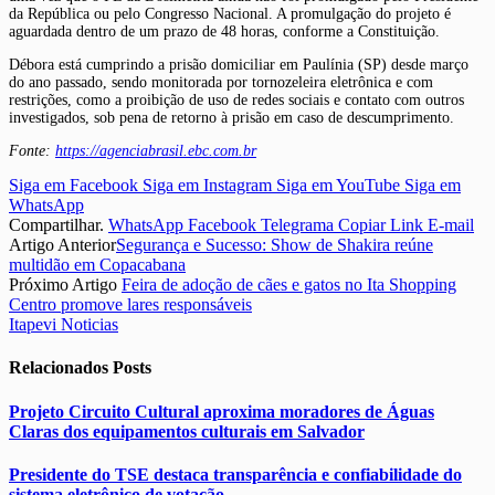
da República ou pelo Congresso Nacional. A promulgação do projeto é
aguardada dentro de um prazo de 48 horas, conforme a Constituição.
Débora está cumprindo a prisão domiciliar em Paulínia (SP) desde março
do ano passado, sendo monitorada por tornozeleira eletrônica e com
restrições, como a proibição de uso de redes sociais e contato com outros
investigados, sob pena de retorno à prisão em caso de descumprimento.
Fonte:
https://agenciabrasil.ebc.com.br
Siga em Facebook
Siga em Instagram
Siga em YouTube
Siga em
WhatsApp
Compartilhar.
WhatsApp
Facebook
Telegrama
Copiar Link
E-mail
Artigo Anterior
Segurança e Sucesso: Show de Shakira reúne
multidão em Copacabana
Próximo Artigo
Feira de adoção de cães e gatos no Ita Shopping
Centro promove lares responsáveis
Itapevi Noticias
Relacionados
Posts
Projeto Circuito Cultural aproxima moradores de Águas
Claras dos equipamentos culturais em Salvador
Presidente do TSE destaca transparência e confiabilidade do
sistema eletrônico de votação