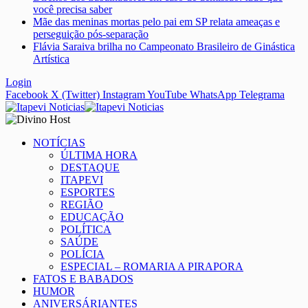
você precisa saber
Mãe das meninas mortas pelo pai em SP relata ameaças e
perseguição pós-separação
Flávia Saraiva brilha no Campeonato Brasileiro de Ginástica
Artística
Login
Facebook
X (Twitter)
Instagram
YouTube
WhatsApp
Telegrama
NOTÍCIAS
ÚLTIMA HORA
DESTAQUE
ITAPEVI
ESPORTES
REGIÃO
EDUCAÇÃO
POLÍTICA
SAÚDE
POLÍCIA
ESPECIAL – ROMARIA A PIRAPORA
FATOS E BABADOS
HUMOR
ANIVERSÁRIANTES