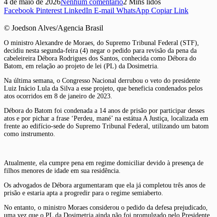
4 de maio de 2026
Nenhum comentário
2 Mins lidos
Facebook
Pinterest
LinkedIn
E-mail
WhatsApp
Copiar Link
© Joedson Alves/Agencia Brasil
O ministro Alexandre de Moraes, do Supremo Tribunal Federal (STF),
decidiu nesta segunda-feira (4) negar o pedido para revisão da pena da
cabeleireira Débora Rodrigues dos Santos, conhecida como Débora do
Batom, em relação ao projeto de lei (PL) da Dosimetria.
Na última semana, o Congresso Nacional derrubou o veto do presidente
Luiz Inácio Lula da Silva a esse projeto, que beneficia condenados pelos
atos ocorridos em 8 de janeiro de 2023.
Débora do Batom foi condenada a 14 anos de prisão por participar desses
atos e por pichar a frase ‘Perdeu, mané’ na estátua A Justiça, localizada em
frente ao edifício-sede do Supremo Tribunal Federal, utilizando um batom
como instrumento.
Atualmente, ela cumpre pena em regime domiciliar devido à presença de
filhos menores de idade em sua residência.
Os advogados de Débora argumentaram que ela já completou três anos de
prisão e estaria apta a progredir para o regime semiaberto.
No entanto, o ministro Moraes considerou o pedido da defesa prejudicado,
uma vez que o PL da Dosimetria ainda não foi promulgado pelo Presidente