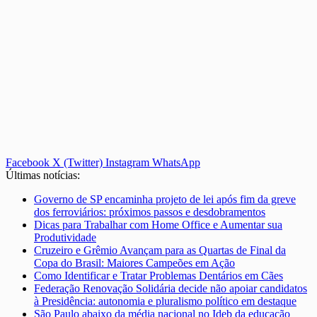
Facebook
X (Twitter)
Instagram
WhatsApp
Últimas notícias:
Governo de SP encaminha projeto de lei após fim da greve
dos ferroviários: próximos passos e desdobramentos
Dicas para Trabalhar com Home Office e Aumentar sua
Produtividade
Cruzeiro e Grêmio Avançam para as Quartas de Final da
Copa do Brasil: Maiores Campeões em Ação
Como Identificar e Tratar Problemas Dentários em Cães
Federação Renovação Solidária decide não apoiar candidatos
à Presidência: autonomia e pluralismo político em destaque
São Paulo abaixo da média nacional no Ideb da educação