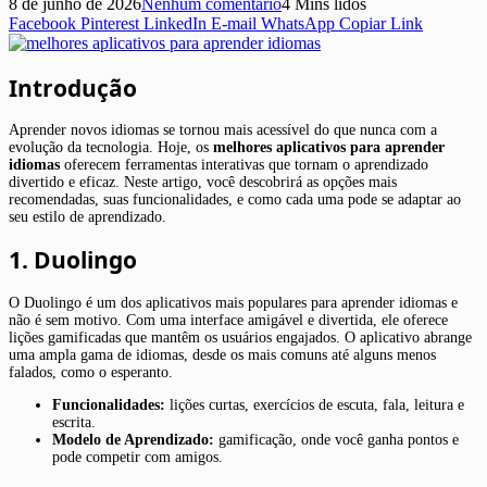
8 de junho de 2026
Nenhum comentário
4 Mins lidos
Facebook
Pinterest
LinkedIn
E-mail
WhatsApp
Copiar Link
Introdução
Aprender novos idiomas se tornou mais acessível do que nunca com a
evolução da tecnologia. Hoje, os
melhores aplicativos para aprender
idiomas
oferecem ferramentas interativas que tornam o aprendizado
divertido e eficaz. Neste artigo, você descobrirá as opções mais
recomendadas, suas funcionalidades, e como cada uma pode se adaptar ao
seu estilo de aprendizado.
1. Duolingo
O Duolingo é um dos aplicativos mais populares para aprender idiomas e
não é sem motivo. Com uma interface amigável e divertida, ele oferece
lições gamificadas que mantêm os usuários engajados. O aplicativo abrange
uma ampla gama de idiomas, desde os mais comuns até alguns menos
falados, como o esperanto.
Funcionalidades:
lições curtas, exercícios de escuta, fala, leitura e
escrita.
Modelo de Aprendizado:
gamificação, onde você ganha pontos e
pode competir com amigos.