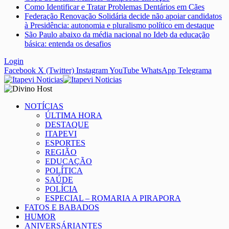
Como Identificar e Tratar Problemas Dentários em Cães
Federação Renovação Solidária decide não apoiar candidatos
à Presidência: autonomia e pluralismo político em destaque
São Paulo abaixo da média nacional no Ideb da educação
básica: entenda os desafios
Login
Facebook
X (Twitter)
Instagram
YouTube
WhatsApp
Telegrama
NOTÍCIAS
ÚLTIMA HORA
DESTAQUE
ITAPEVI
ESPORTES
REGIÃO
EDUCAÇÃO
POLÍTICA
SAÚDE
POLÍCIA
ESPECIAL – ROMARIA A PIRAPORA
FATOS E BABADOS
HUMOR
ANIVERSÁRIANTES