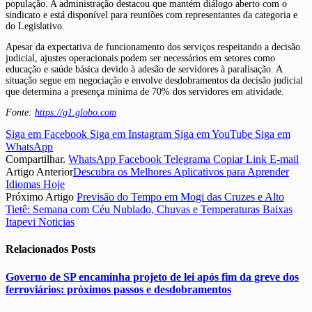
população. A administração destacou que mantém diálogo aberto com o
sindicato e está disponível para reuniões com representantes da categoria e
do Legislativo.
Apesar da expectativa de funcionamento dos serviços respeitando a decisão
judicial, ajustes operacionais podem ser necessários em setores como
educação e saúde básica devido à adesão de servidores à paralisação. A
situação segue em negociação e envolve desdobramentos da decisão judicial
que determina a presença mínima de 70% dos servidores em atividade.
Fonte:
https://g1.globo.com
Siga em Facebook
Siga em Instagram
Siga em YouTube
Siga em
WhatsApp
Compartilhar.
WhatsApp
Facebook
Telegrama
Copiar Link
E-mail
Artigo Anterior
Descubra os Melhores Aplicativos para Aprender
Idiomas Hoje
Próximo Artigo
Previsão do Tempo em Mogi das Cruzes e Alto
Tietê: Semana com Céu Nublado, Chuvas e Temperaturas Baixas
Itapevi Noticias
Relacionados
Posts
Governo de SP encaminha projeto de lei após fim da greve dos
ferroviários: próximos passos e desdobramentos